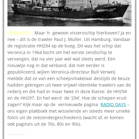
08.06.0211 –
Maar ‘n gewoon vissersschip hierboven? Ja en
nee – dit is de trawler Paul J. Müller. Uit Hamburg. Vandaar
de registratie HH294 op de boeg. Dit was het schip dat
Veronica in 1964 kocht om het eerste zendschip te
vervangen, dat na vier jaar wel wat sleets werd. Een
nieuwtje nog in dat verband, dat niet eerder is
gepubliceerd, wijlen Veronica-directeur Bull Verweij
meldde dat ze van een scheepsmakelaar destijds de keuze
hadden gekregen uit twee vrijwel identieke trawlers van de
rederij en die had er maar twee in deze klasse: de HH294
en de HH297. En het werd de ‘294’. Hoe de schepen eruit
zagen? Kijk maar op de vernieuwde pagina
RADIO DAYS
–
ons eigen plakboek met wisselende en steeds meer unieke
foto’s uit de zeezendergeschiedenis (wacht af, er komen
ook pagina’s uit de 70s, 80s en 90s).