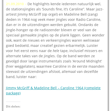
21.09.2010 –
De highlights kende iedereen natuurlijk wel,
de stationsjingles als ‘Sounds fine, it’s Caroline”. Maar jazz-
artiest Jimmy McGriff (op orgel) en Madeline Bell (zang)
deden in 1964 nog veek meer jingles voor Radio Caroline,
dan er in de uitzendingen werden gebuikt. Ondanks de
jingle-honger op de radiozender bleven er veel van de
speciaal gemaakte jingles op de plank liggen. Geen wonder
ook, want de nieuws en verkeersjingles waren weliswaar
goed bedoeld, maar creatief gezien erbarmelijk. Luister
voor het eerst eens naar de
hele
tape, inclusief missers en
alternate takes van de jingles. Op de band werden ze
gevolgd door lange instrumentals zoals ‘Around Midnight’
(hier weggelaten), waarmee Caroline in de eerste maanden
steevast de uitzendingen afsloot, allemaal van dezelfde
band, luister naar:
Jimmy McGriff & Madeline Bell – Caroline 1964 (complete
package)
Dit delen: