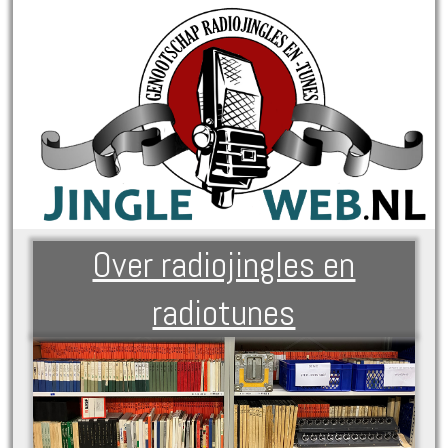
Over radiojingles en
radiotunes