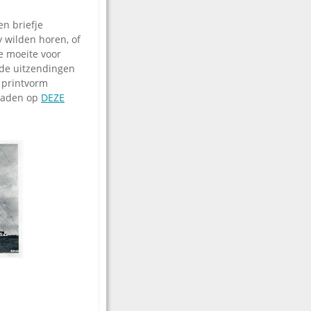
n briefje
 wilden horen, of
e moeite voor
de uitzendingen
n printvorm
loaden op
DEZE