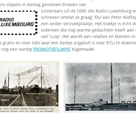
ens stapels in beslag genomen brieven van
luisteraars uit de DDR,
die Radio Luxemburg ee
schreven omdat ze graag “Du’ van Peter Maffay
een ander verzoekplaatje. Het boekje is echt d
iedereen die nog warme gedachten heeft aan 
van ‘Luxy’. Het wordt aan relaties en klanten i
s gratis en voor niks (wat een beetje
a-typisch
is voor RTL) te down
ok nog een aardig
PROMOTIEFILMPJE
bijgemaakt.