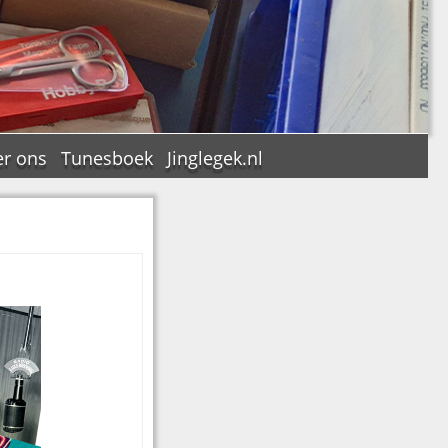
r ons
Tunesboek
Jinglegek.nl
n