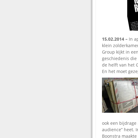
15.02.2014 –
In a
klein zolderkame
Group kijkt in e
geschiedenis die
de helft van het
En het moet gezeg
ook een bijdrage 
audience” heet. I
Boonstra maakte v