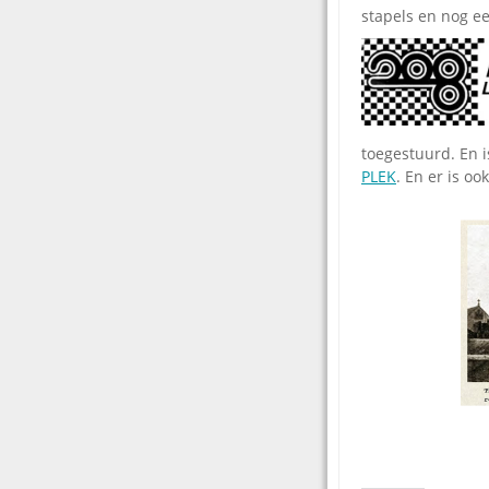
stapels en nog e
toegestuurd. En i
PLEK
. En er is o