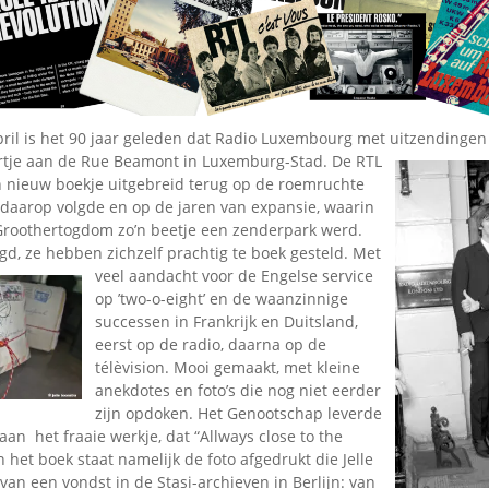
Omroepbanden
Stoomfluit Klaas
Vaak
Uitvinding
jinglecassette
pril is het 90 jaar geleden dat Radio Luxembourg met uitzendingen
rtje aan de Rue
Beamont in Luxemburg-Stad. De RTL
en nieuw boekje uitgebreid terug op de roemruchte
 daarop volgde en op de jaren van expansie, waarin
 Groothertogdom zo’n beetje een zenderpark werd.
d, ze hebben zichzelf prachtig te boek gesteld. Met
veel aandacht voor
de Engelse service
op ’two-o-eight’ en de waanzinnige
successen in Frankrijk en Duitsland,
eerst op de radio, daarna op de
télèvision. Mooi gemaakt, met kleine
anekdotes en foto’s die nog niet eerder
zijn opdoken. Het Genootschap leverde
aan het fraaie werkje, dat “Allways close to the
n het boek staat namelijk de foto afgedrukt die Jelle
an een vondst in de Stasi-archieven in Berlijn: van