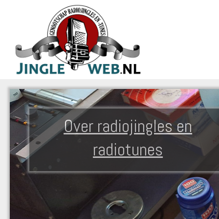
Over radiojingles en
radiotunes