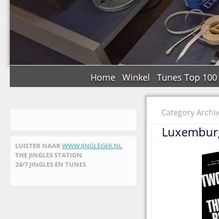
Home
Winkel
Tunes Top 100
Category Archiv
Luxemburg 
LUISTER NAAR
WWW.JINGLEGEK.NL
THE JINGLES STATION
24/7 JINGLES EN TUNES