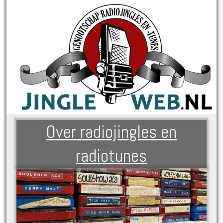
Over radiojingles en
radiotunes