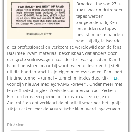
Broadcasting van 27 juli
1981, waarin duizenden
tapes werden
aangeboden. Bij Ken
belandden de tapes
beslist in juiste handen,
want hij digitaliseerde
alles professioneel en verkocht ze wereldwijd aan de fans.
Daarmee kwam materiaal beschikbaar, dat anders door
een grote vuilniswagen naar de stort was gereden. Ken R.
is met pensioen, maar hij wordt weer actiever en hij stelt
uit die bandenpracht zijn eigen medleys samen. Een soort
hit time tunnel – tunnel – tunnel in jingles dus. Klik
HIER
voor zijn nieuwe medley; ‘PAMS Forever’ . Onder meer met
leuke X-rated jingles. Zoals de commercial voor Peckers.
Een pecker is een piemel in Texas, maar een ijsje in
Australië en dat verklaart de hilariteit waarmee het spotje
‘Lik je Pecker’ voor de Australische klant werd ingezongen.
Dit delen: