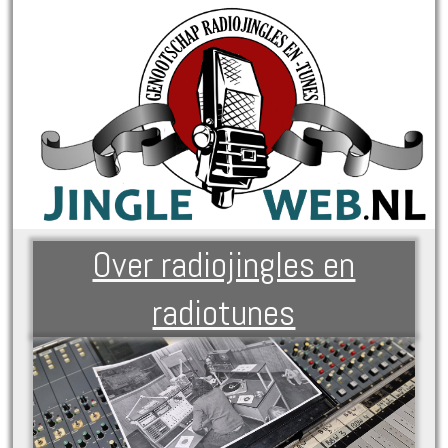
Over radiojingles en
radiotunes