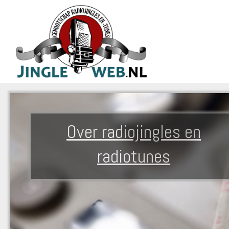
Over radiojingles en
radiotunes