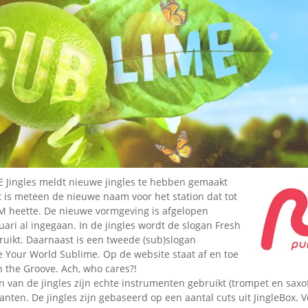
Omroepbanden
Stoomfluit Klaas
Vaak
Uitvinding
jinglecassette
 Jingles meldt nieuwe jingles te hebben gemaakt
t is meteen de nieuwe naam voor het station dat tot
M heette. De nieuwe vormgeving is afgelopen
ri al ingegaan. In de jingles wordt de slogan Fresh
ruikt. Daarnaast is een tweede (sub)slogan
 Your World Sublime. Op de website staat af en toe
n the Groove. Ach, who cares?!
 van de jingles zijn echte instrumenten gebruikt (trompet en saxo
nten. De jingles zijn gebaseerd op een aantal cuts uit JingleBox. V