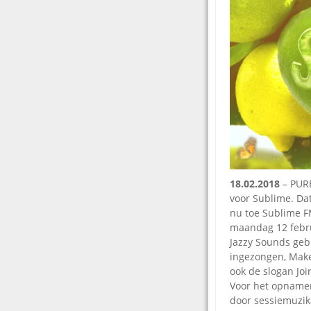
18.02.2018
– PURE
voor Sublime. Da
nu toe Sublime F
maandag 12 februa
Jazzy Sounds geb
ingezongen, Make
ook de slogan Joi
Voor het opnamen
door sessiemuzika