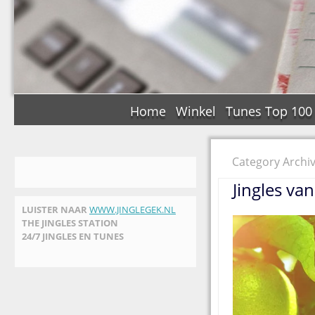
Home
Winkel
Tunes Top 100
Category Archi
Jingles van
LUISTER NAAR
WWW.JINGLEGEK.NL
THE JINGLES STATION
24/7 JINGLES EN TUNES