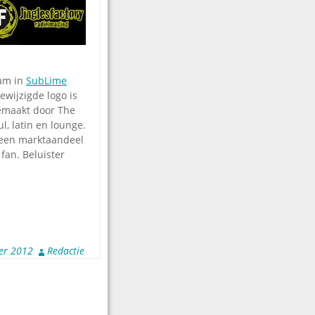
am in
SubLime
wijzigde logo is
gemaakt door The
l, latin en lounge.
r een marktaandeel
 fan. Beluister
er 2012
Redactie