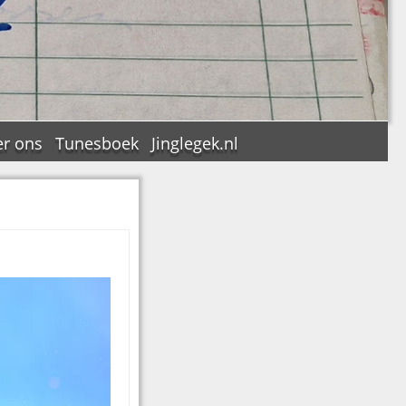
r ons
Tunesboek
Jinglegek.nl
n