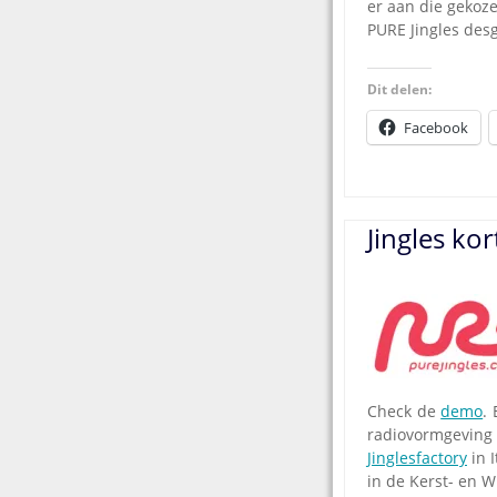
er aan die gekoz
PURE Jingles des
Dit delen:
Facebook
Jingles kor
Check de
demo
.
radiovormgeving 
Jinglesfactory
in I
in de Kerst- en 