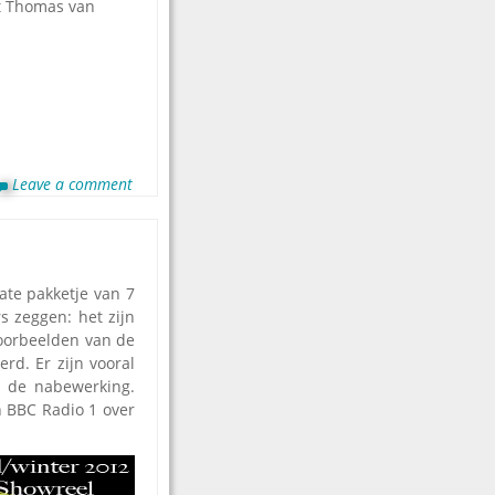
dt Thomas van
Leave a comment
ate pakketje van 7
s zeggen: het zijn
voorbeelden van de
rd. Er zijn vooral
n de nabewerking.
 BBC Radio 1 over