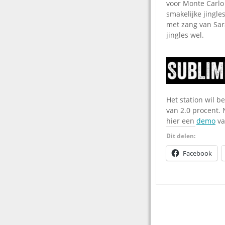
voor Monte Carlo
smakelijke jingle
met zang van Sar
jingles wel.
Het station wil b
van 2.0 procent. 
hier een
demo
va
Dit delen:
Facebook