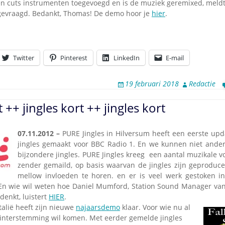
en cuts instrumenten toegevoegd en is de muziek geremixed, mel
gevraagd. Bedankt, Thomas! De demo hoor je
hier
.
Twitter
Pinterest
LinkedIn
E-mail
19 februari 2018
Redactie
t ++ jingles kort ++ jingles kort
07.11.2012 –
PURE Jingles in Hilversum heeft een eerste upd
jingles gemaakt voor BBC Radio 1. En we kunnen niet ander
bijzondere jingles. PURE Jingles kreeg een aantal muzikale 
zender gemaild, op basis waarvan de jingles zijn geproducee
mellow invloeden te horen. en er is veel werk gestoken i
 En wie wil weten hoe Daniel Mumford, Station Sound Manager van
denkt, luistert
HIER
.
talië heeft zijn nieuwe
najaarsdemo
klaar. Voor wie nu al
Winterstemming wil komen. Met eerder gemelde jingles