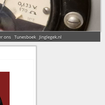
r ons
Tunesboek
Jinglegek.nl
n