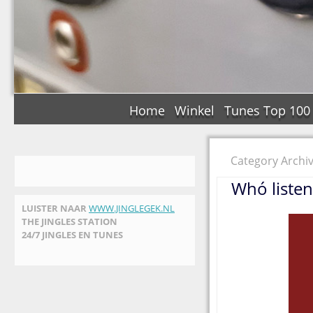
Home
Winkel
Tunes Top 100
Category Archiv
Whó listens
LUISTER NAAR
WWW.JINGLEGEK.NL
THE JINGLES STATION
24/7 JINGLES EN TUNES