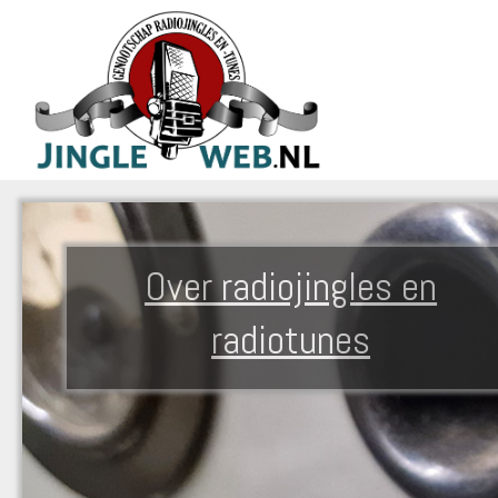
Over radiojingles en
radiotunes