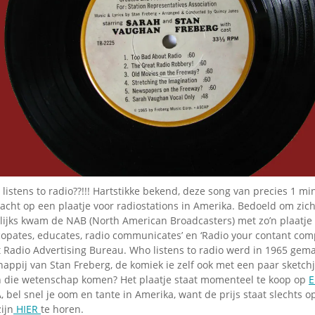
Omroepbanden
Stoomfluit Klaas
Vaak
Uitvinding
jinglecassette
listens to radio??!!! Hartstikke bekend, deze song van precies 1 m
acht op een plaatje voor radiostations in Amerika. Bedoeld om zic
rlijks kwam de NAB (North American Broadcasters) met zo’n plaatje
copates, educates, radio communicates’ en ‘Radio your contant com
 Radio Advertising Bureau. Who listens to radio werd in 1965 gem
ppij van Stan Freberg, de komiek ie zelf ook met een paar sketchj
n die wetenschap komen? Het plaatje staat momenteel te koop op
E
, bel snel je oom en tante in Amerika, want de prijs staat slechts op
ijn
HIER
te horen.