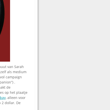
inuut van Sarah
hzelf als medium
 vol campaign
panion”) .
aakt de
es op het plaatje
bay
, alleen voor
 2 dollar. De