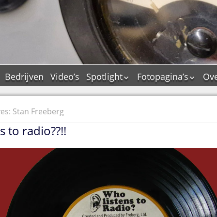
Bedrijven
Video’s
Spotlight
Fotopagina’s
Ove
De Tourflitsjingle –
JAM in pictures
wie zijn de makers?
PAMS in pictures
es: Stan Freeberg
Jingledemo’s en hun
TM in pictures
tags
 to radio??!!
Pepper & Tanner i
Dallas jingle city
pictures
De Tourtune
Top Format in
Ferry Maat 65
pictures
Ferry Maat interview
Dik Voormekaar in
foto’s
Jingle Awards
Jingle NIEUW