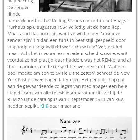
twijfelachtig.
De zender
filmde
namelijk ook hoe het Rolling Stones concert in het Haagse
Kurhaus op 8 augustus 1964 volledig uit de hand liep.
Maar zond dat nooit uit, want ze wilden een ‘positieve
zender zijn’. En dan een tune in beat stijl, gespeeld door
langharig en ongetwijfeld werkschuw tuig? Vergeet het
maar. Ach, het is vooral een academische discussie, want
voordat ze het plaatje klaar hadden, was het REM-eiland al
door mariniers en de rijkspolitie overmeesterd. ‘Wat een
boel moeite om een televisie uit te zetten’, schreef de New
York Post er twee dagen later over. Het genootschap gaf
aan de gewaardeerde collega’s van mediapages een hele
stapel scans van alle televisie-apparatuur die ze bij de
REM zo uit de catalogus van 1 september 1963 van RCA
hadden gepikt.
KIJK
daar maar snel.