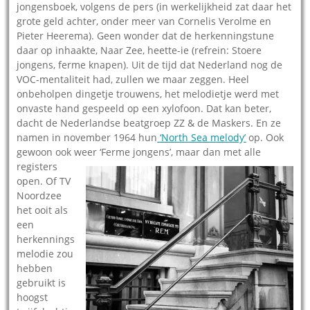
jongensboek, volgens de pers (in werkelijkheid zat daar het
grote geld achter, onder meer van Cornelis Verolme en
Pieter Heerema). Geen wonder dat de herkenningstune
daar op inhaakte, Naar Zee, heette-ie (refrein: Stoere
jongens, ferme knapen). Uit de tijd dat Nederland nog de
VOC-mentaliteit had, zullen we maar zeggen. Heel
onbeholpen dingetje trouwens, het melodietje werd met
onvaste hand gespeeld op een xylofoon. Dat kan beter,
dacht de Nederlandse beatgroep ZZ & de Maskers. En ze
namen in november 1964 hun
‘North Sea melody’
op. Ook
gewoon ook weer ‘Ferme jongens’,
maar dan met alle
registers
open. Of TV
Noordzee
het ooit als
een
herkennings
melodie zou
hebben
gebruikt is
hoogst