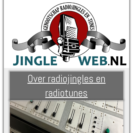
Over radiojingles en
radiotunes