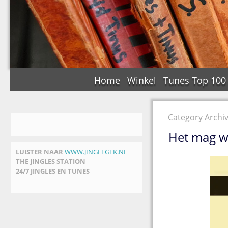
Home
Winkel
Tunes Top 100
Category Archi
Het mag w
LUISTER NAAR
WWW.JINGLEGEK.NL
THE JINGLES STATION
24/7 JINGLES EN TUNES