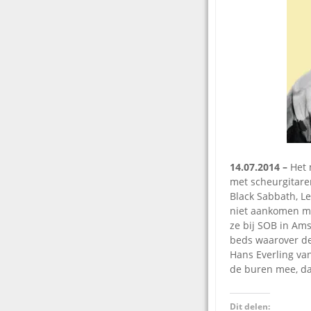
14.07.2014 –
Het 
met scheurgitare
Black Sabbath, Le
niet aankomen me
ze bij SOB in Am
beds waarover de 
Hans Everling van
de buren mee, da
Dit delen: