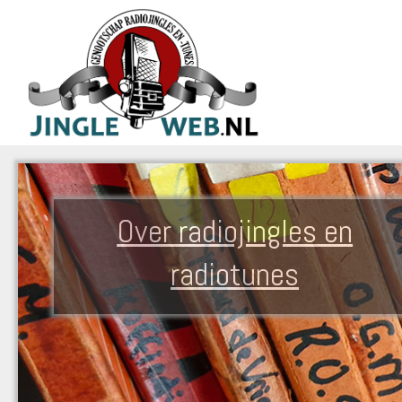
Over radiojingles en
radiotunes