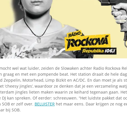
Omroepbanden
Stoomfluit Klaas
Vaak
Uitvinding
jinglecassette
mocht wel wat luider, zeiden de Slowaken achter Radio Rockova Reb
n graag en met een pompende beat. Het station draait de hele da
d Zeppelin, Motorhead, Limp Bizkit en AC/DC. En dan moet je als st
t ‘cheesy jingles’, waardoor ze denken dat je een verzameling wat
sterdam jingles lieten maken waarin ze keihard tegenaan gaan. Het
DJ kan spreken. Of eerder: schreeuwen. “Het luidste pakket dat ooi
 SOB er zelf over.
BELUISTER
het maar eens. Daar krijgen ze nog 
ar bij SOB.