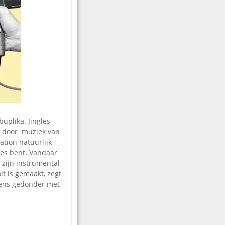
uplika. Jingles
g door muziek van
ation natuurlijk
jes bent. Vandaar
 zijn instrumental
t is gemaakt, zegt
eens gedonder met