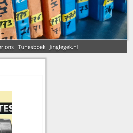
r ons
Tunesboek
Jinglegek.nl
n