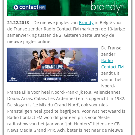
21.22.2018
– De nieuwe jingles van
Brandy
in België voor
de Franse zender Radio Contact FM markeren de 10-jarige
samenwerking tussen de 2. Gisteren zette Brandy de
nieuwe jingles online.
De Franse
zender
Radio
Contact FM
zendt uit
vanuit het
Noord-
Franse Lille voor heel Noord-Frankrijk (o.a. Valenciennes,
Douai, Arras, Calais, Les Ardennes) en is opgericht in 1982.
De slogan is ‘Le Mix du Grand Nord’, ook voor niet-
Franstaligen heel goed te begrijpen. Voor wat het waard is:
Radio Contact FM won dit jaar een prijs voor ‘Beste
radioshow van het jaar voor “Job Hunters” tijdens de CB
News Media Grand Prix. Ach, beter is het naar de nieuwe