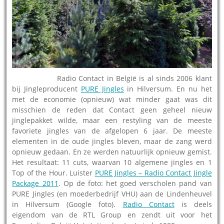
01.10.2011
–
Radio Contact in België is al sinds 2006 klant
bij Jingleproducent
PURE Jingles
in Hilversum. En nu het
met de economie (opnieuw) wat minder gaat was dit
misschien de reden dat Contact geen geheel nieuw
jinglepakket wilde, maar een restyling van de meeste
favoriete jingles van de afgelopen 6 jaar. De meeste
elementen in de oude jingles bleven, maar de zang werd
opnieuw gedaan. En ze werden natuurlijk opnieuw gemist.
Het resultaat: 11 cuts, waarvan 10 algemene jingles en 1
Top of the Hour. Luister
PURE Jingles – Radio Contact Jingle
Package 2011
. Op de foto: het goed verscholen pand van
PURE Jingles (en moederbedrijf VHU) aan de Lindenheuvel
in Hilversum (Google foto).
Radio Contact
is deels
eigendom van de RTL Group en zendt uit voor het