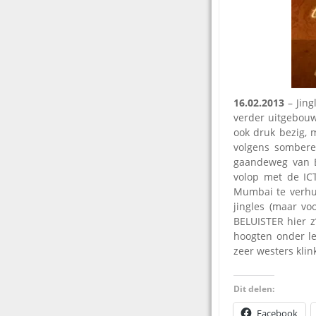
16.02.2013
– Jing
verder uitgebouw
ook druk bezig, 
volgens somber
gaandeweg van E
volop met de ICT
Mumbai te verhui
jingles (maar vo
BELUISTER hier z’
hoogten onder le
zeer westers klin
Dit delen:
Facebook