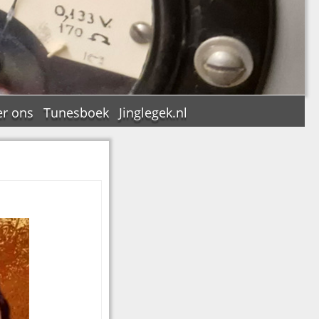
r ons
Tunesboek
Jinglegek.nl
n