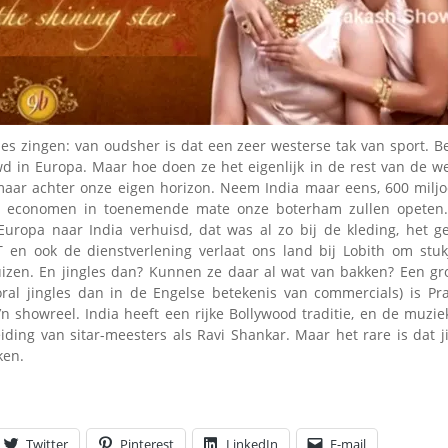
Omroepbanden
Stoomfluit Klaas
Vaak
Uitvinding
jinglecassette
les zingen: van oudsher is dat een zeer westerse tak van sport. B
d in Europa. Maar hoe doen ze het eigenlijk in de rest van de we
maar achter onze eigen horizon. Neem India maar eens, 600 milj
e economen in toenemende mate onze boterham zullen opeten.
uropa naar India verhuisd, dat was al zo bij de kleding, het 
 en ook de dienstverlening verlaat ons land bij Lobith om stuk
zen. En jingles dan? Kunnen ze daar al wat van bakken? Een gr
oral jingles dan in de Engelse betekenis van commercials) is P
n showreel. India heeft een rijke Bollywood traditie, en de muzie
iding van sitar-meesters als Ravi Shankar. Maar het rare is dat j
ken.
Twitter
Pinterest
LinkedIn
E-mail