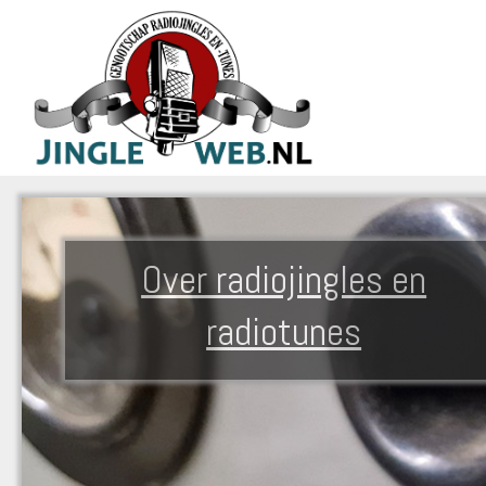
Over radiojingles en
radiotunes