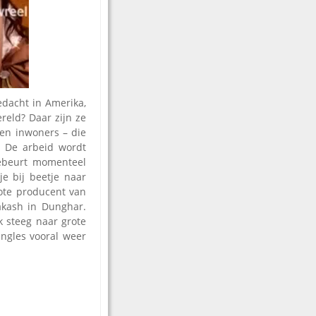
edacht in Amerika,
reld? Daar zijn ze
oen inwoners – die
 De arbeid wordt
gebeurt momenteel
je bij beetje naar
ote producent van
rakash in Dunghar.
k steeg naar grote
ingles vooral weer