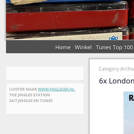
Home
Winkel
Tunes Top 100
Category Archi
6x London-
LUISTER NAAR
WWW.JINGLEGEK.NL
THE JINGLES STATION
24/7 JINGLES EN TUNES