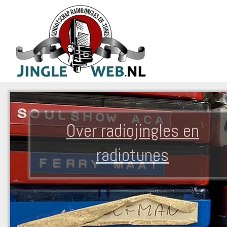
Over radiojingles en
radiotunes