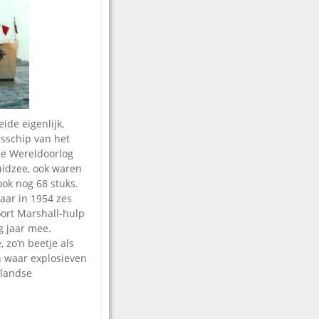
ide eigenlijk,
gsschip van het
de Wereldoorlog
uidzee, ook waren
ook nog 68 stuks.
aar in 1954 zes
ort Marshall-hulp
g jaar mee.
 zo’n beetje als
n waar explosieven
rlandse