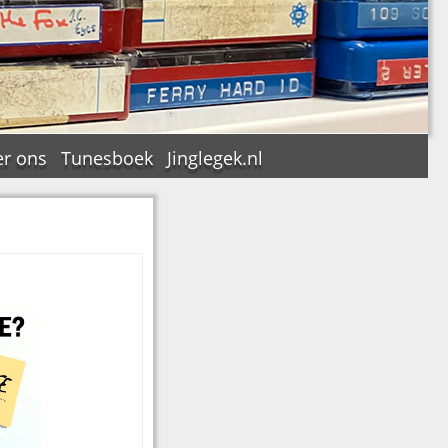
r ons
Tunesboek
Jinglegek.nl
n