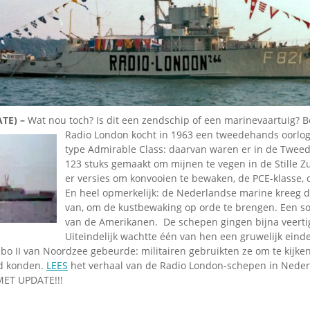
Omroepbanden
Stoomfluit Klaas
Vaak
Uitvinding
jinglecassette
ATE) –
Wat nou toch? Is dit een zendschip of een marinevaartuig? Be
Radio London kocht in 1963 een tweedehands
oorlo
type Admirable Class: daarvan waren er in de Twee
123 stuks gemaakt om mijnen te vegen in de Stille Z
er versies om konvooien te bewaken, de PCE-klasse, 
En heel opmerkelijk: de Nederlandse marine kreeg d
van, om de kustbewaking op orde te brengen. Een so
van de Amerikanen. De schepen gingen bijna veerti
Uiteindelijk wachtte één van hen een gruwelijk einde,
bo II van Noordzee gebeurde: militairen gebruikten ze om te kijke
d konden.
LEES
het verhaal van de Radio London-schepen in Nede
 MET UPDATE!!!