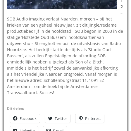
1
2
–
SOB Audio Imaging verlaat Naarden, morgen – bij het
krieken van een geheel nieuw jaar, zit dit jingle/reclame
productiebedrijf in de hoofdstad. SOB begon in 2003 in de
statige ‘Hofstede Oud Bussem’, hoofdkwartier van
uitgevershuis Strengholt en ooit de uitvalsbasis van Radio
Noordzee. Het bedrijf startte destijds als ‘Studio Oud
Bussem’, als zullen Engelstaligen de afkorting SOB
onmiddellijk hebben uitgelegd als ‘Son of a Bitch’.
Inmiddels is het bedrijf zowel de aanvankelijke afkorting
als het vriendelijke Naarden ontgroeid. Vanaf morgen is
het nieuwe adres: Schollenburgstraat 11, 1091 EZ
Amsterdam – om de hoek bij de Amsterdamse
Transvaalbuurt. Succes!
Dit delen:
Facebook
Twitter
Pinterest
LinkedIn
E-mail