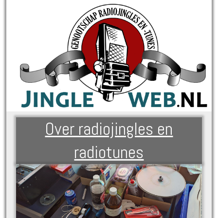
Over radiojingles en
radiotunes