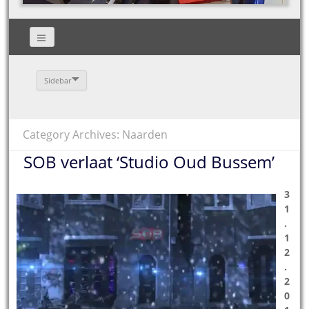
Sidebar
Category Archives: Naarden
SOB verlaat ‘Studio Oud Bussem’
3
1
.
1
2
.
2
0