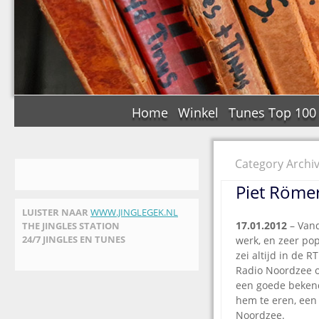
Home
Winkel
Tunes Top 100
Category Archiv
Piet Röme
LUISTER NAAR
WWW.JINGLEGEK.NL
17.01.2012
– Vand
THE JINGLES STATION
24/7 JINGLES EN TUNES
werk, en zeer pop
zei altijd in de R
Radio Noordzee om
een goede bekend
hem te eren, een
Noordzee.