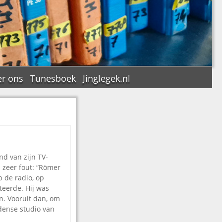
r ons
Tunesboek
Jinglegek.nl
n
nd van zijn TV-
n zeer fout: “Römer
p de radio, op
teerde. Hij was
n. Vooruit dan, om
dense studio van