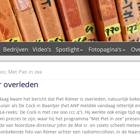
Bedrijven
Video’s
Spotlight
Fotopagina’s
Ove
De Tourflitsjingle –
JAM in pictures
wie zijn de makers?
PAMS in pictures
es: Met Piet in zee
Jingledemo’s en hun
TM in pictures
tags
r overleden
Pepper & Tanner i
Dallas jingle city
pictures
De Tourtune
aag kwam het bericht dat Piet Römer is overleden, natuurlijk beke
Top Format in
ulair als De Cock in Baantjer (het ANP meldde vandaag letterlijk e
Ferry Maat 65
pictures
TL4-reeks: De Cock is met cee ooo ccc q”). Hij werkte ook enige tijd o
Ferry Maat interview
Dik Voormekaar in
 precies te zijn, waar hij het programma “Met Piet in zee” presen
foto’s
e van Noordzee-directeur John de Mol sr. en zoiets scheelt metee
Jingle Awards
 onbekende foto van Römer achter een radiomicrofoon, in de Naar
Jingle NIEUW