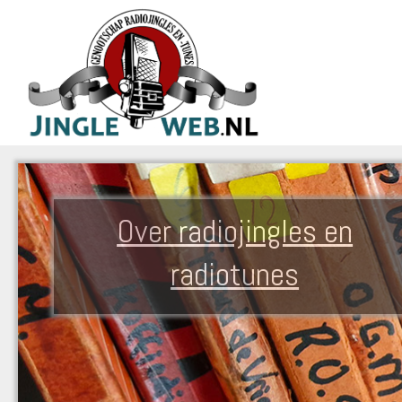
Over radiojingles en
radiotunes