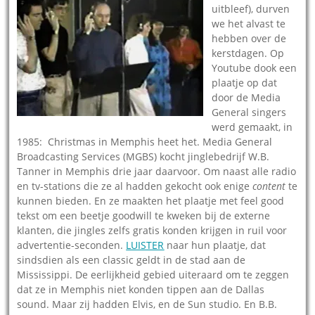
uitbleef), durven
we het alvast te
hebben over de
kerstdagen. Op
Youtube dook een
plaatje op dat
door de Media
General singers
werd gemaakt, in
1985: Christmas in Memphis heet het. Media General
Broadcasting Services (MGBS) kocht jinglebedrijf W.B.
Tanner in Memphis drie jaar daarvoor. Om naast alle radio
en tv-stations die ze al hadden gekocht ook enige
content
te
kunnen bieden. En ze maakten het plaatje met feel good
tekst om een beetje goodwill te kweken bij de externe
klanten, die jingles zelfs gratis konden krijgen in ruil voor
advertentie-seconden.
LUISTER
naar hun plaatje, dat
sindsdien als een classic geldt in de stad aan de
Mississippi. De eerlijkheid gebied uiteraard om te zeggen
dat ze in Memphis niet konden tippen aan de Dallas
sound. Maar zij hadden Elvis, en de Sun studio. En B.B.