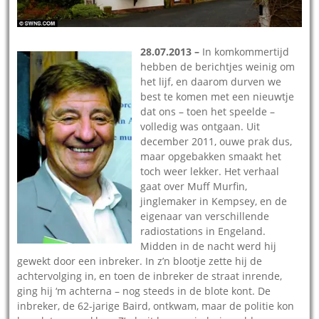
28.07.2013 –
In komkommertijd
hebben de berichtjes weinig om
het lijf, en daarom durven we
best te komen met een nieuwtje
dat ons – toen het speelde –
volledig was ontgaan. Uit
december 2011, ouwe prak dus,
maar opgebakken smaakt het
toch weer lekker. Het verhaal
gaat over Muff Murfin,
jinglemaker in Kempsey, en de
eigenaar van verschillende
radiostations in Engeland.
Midden in de nacht werd hij
gewekt door een inbreker. In z’n blootje zette hij de
achtervolging in, en toen de inbreker de straat inrende,
ging hij ‘m achterna – nog steeds in de blote kont. De
inbreker, de 62-jarige Baird, ontkwam, maar de politie kon