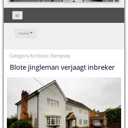
Sidebar
Category Archives: Kempsey
Blote jingleman verjaagt inbreker