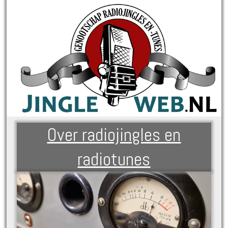
Over radiojingles en
radiotunes