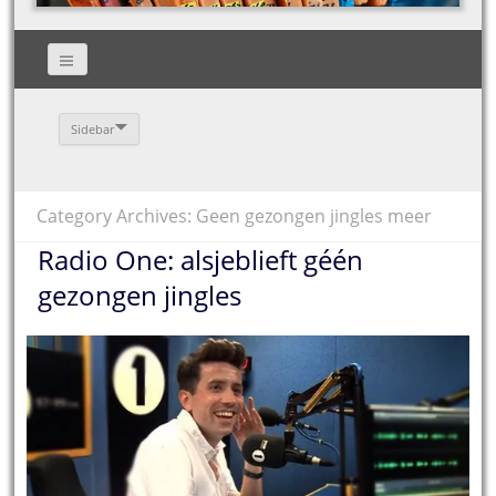
Sidebar
Category Archives: Geen gezongen jingles meer
Radio One: alsjeblieft géén
gezongen jingles