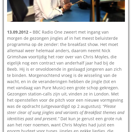
13.09.2012 –
BBC Radio One zweert met ingang van
morgen de gezongen jingles af in het meest beluisterde
programma op de zender: the breakfast show. Het moet
allemaal weer helemaal anders, daarom neemt Nick
Grimshaw voortijdig het roer over van Chris Moyles, die
eigelijk nog een contract van anderhalf jaar had bij de
Beeb. Hij is er onvoldoende in geslaagd jongeren aan zich
te binden. Morgenochtend vroeg is de wisseling van de
wacht, en in de veranderingen hebben de jingle (tot en
met vandaag van Pure Music) een grote schop gekregen.
Gezongen station-calls zijn uit, vinden ze in London. Met
het openstellen voor de pitch voor een nieuwe vormgeving
was de opdracht (uitgevaardigd op 2 augustus);
“Please
steer clear of sung jingles and variants of Breakfast themes and
identities past and present.”
Dat kun je gerust een grote ruk
aan het roer noemen, want Chris Moyles had juist een
enorm budget voor tunes, jingles en gekke liedjes, die