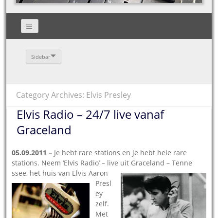
Sidebar
Category Archives: Elvis Presley
Elvis Radio – 24/7 live vanaf
Graceland
05.09.2011 –
Je hebt rare stations en je hebt hele rare
stations. Neem ‘Elvis Radio’ – live uit Graceland – Tenne
ssee, het huis van Elvis
Aaron
Presl
ey
zelf.
Met