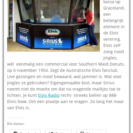
kassa op
Graceland,
een
belangrijk
element in
de Elvis
verering.
Elvis zelf
zong nooit
jingles,
wél eenmalig een commercial voor Southern Maid Donuts,
op 6 november 1954. Zegt de Australische Elvis fanclub.
Live gezongen en nooit bewaard, wat jammer is. Wat voor
jingles ze gebruiken? Eigengemaakte kost, maar Sirius
neemt niet de moeite om dat na vragende mailtjes toe te
lichten. Je kunt
Elvis Radio
recht- streeks bellen op 888-
Elvis-Now. Om een plaatje aan te vragen. Zo lang het maar
van Elvis is.
Dit delen: