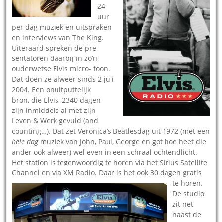
24
uur
per dag muziek en uitspraken
en interviews van The King.
Uiteraard spreken de pre-
sentatoren daarbij in zo’n
ouderwetse Elvis micro- foon.
Dat doen ze alweer sinds 2 juli
2004. Een onuitputtelijk
bron, die Elvis, 2340 dagen
zijn inmiddels al met zijn
Leven & Werk gevuld (and
counting…). Dat zet Veronica’s Beatlesdag uit 1972 (met een
hele dag
muziek van John, Paul, George en got hoe heet die
ander ook alweer) wel even in een schraal ochtendlicht.
Het station is tegenwoordig te horen via het Sirius Satellite
Channel en via XM Radio. Daar is het ook 30 dagen gratis
te
horen.
De studio
zit net
naast de