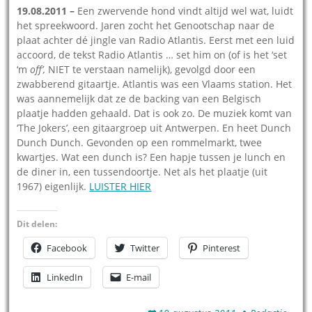
19.08.2011 –
Een zwervende hond vindt altijd wel wat, luidt
het spreekwoord. Jaren zocht het Genootschap naar de
plaat achter dé jingle van Radio Atlantis. Eerst met een luid
accoord, de tekst Radio Atlantis … set him on (of is het ‘set
‘m
off’,
NIET te verstaan namelijk), gevolgd door een
zwabberend gitaartje. Atlantis was een Vlaams station. Het
was aannemelijk dat ze de backing van een Belgisch
plaatje hadden gehaald. Dat is ook zo. De muziek komt van
‘The Jokers’, een gitaargroep uit Antwerpen. En heet Dunch
Dunch Dunch. Gevonden op een rommelmarkt, twee
kwartjes. Wat een dunch is? Een hapje tussen je lunch en
de diner in, een tussendoortje. Net als het plaatje (uit
1967) eigenlijk.
LUISTER HIER
Dit delen:
Facebook
Twitter
Pinterest
LinkedIn
E-mail