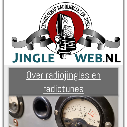
Over radiojingles en
radiotunes