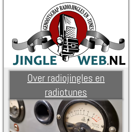
Over radiojingles en
radiotunes