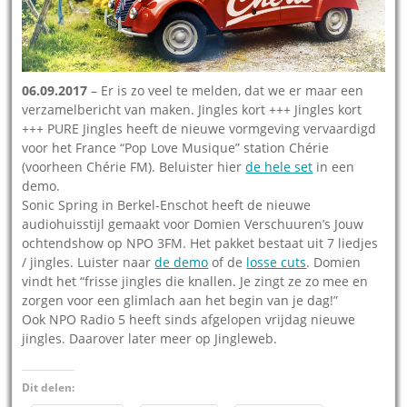
06.09.2017
– Er is zo veel te melden, dat we er maar een
verzamelbericht van maken. Jingles kort +++ Jingles kort
+++ PURE Jingles heeft de nieuwe vormgeving vervaardigd
voor het France “Pop Love Musique” station Chérie
(voorheen Chérie FM). Beluister hier
de hele set
in een
demo.
Sonic Spring in Berkel-Enschot heeft de nieuwe
audiohuisstijl gemaakt voor Domien Verschuuren’s Jouw
ochtendshow op NPO 3FM. Het pakket bestaat uit 7 liedjes
/ jingles. Luister naar
de demo
of de
losse cuts
. Domien
vindt het “frisse jingles die knallen. Je zingt ze zo mee en
zorgen voor een glimlach aan het begin van je dag!”
Ook NPO Radio 5 heeft sinds afgelopen vrijdag nieuwe
jingles. Daarover later meer op Jingleweb.
Dit delen: