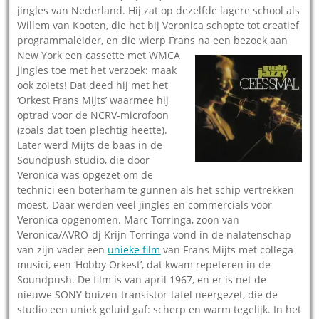
jingles van Nederland. Hij zat op dezelfde lagere school als
Willem van Kooten, die het bij Veronica schopte tot creatief
programmaleider, en die wierp Frans na een bezoek aan
New
York een cassette met WMCA
jingles toe met het verzoek: maak
ook zoiets! Dat deed hij met het
‘Orkest Frans Mijts’ waarmee hij
optrad voor de NCRV-microfoon
(zoals dat toen plechtig heette).
Later werd Mijts de baas in de
Soundpush studio, die door
Veronica was opgezet om de
technici een boterham te gunnen als het schip vertrekken
moest. Daar werden veel jingles en commercials voor
Veronica opgenomen. Marc Torringa, zoon van
Veronica/AVRO-dj Krijn Torringa vond in de nalatenschap
van zijn vader een
unieke film
van Frans Mijts met collega
musici, een ‘Hobby Orkest’, dat kwam repeteren in de
Soundpush. De film is van april 1967, en er is net de
nieuwe SONY buizen-transistor-tafel neergezet, die de
studio een uniek geluid gaf: scherp en warm tegelijk. In het