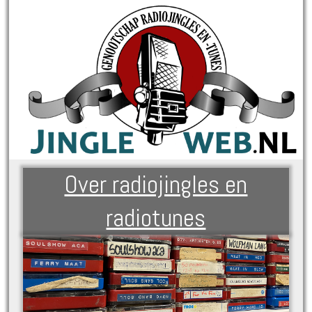
Over radiojingles en
radiotunes