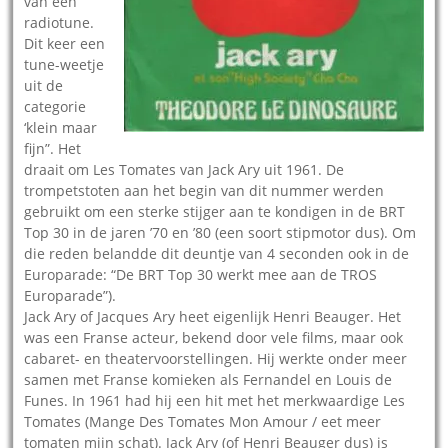
van een
radiotune.
Dit keer een
tune-weetje
uit de
categorie
‘klein maar
fijn”. Het
draait om Les Tomates van Jack Ary uit 1961. De
trompetstoten aan het begin van dit nummer werden
gebruikt om een sterke stijger aan te kondigen in de BRT
Top 30 in de jaren ’70 en ’80 (een soort stipmotor dus). Om
die reden belandde dit deuntje van 4 seconden ook in de
Europarade: “De BRT Top 30 werkt mee aan de TROS
Europarade”).
Jack Ary of Jacques Ary heet eigenlijk Henri Beauger. Het
was een Franse acteur, bekend door vele films, maar ook
cabaret- en theatervoorstellingen. Hij werkte onder meer
samen met Franse komieken als Fernandel en Louis de
Funes. In 1961 had hij een hit met het merkwaardige Les
Tomates (Mange Des Tomates Mon Amour / eet meer
tomaten mijn schat). Jack Ary (of Henri Beauger dus) is