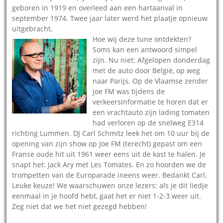
geboren in 1919 en overleed aan een hartaanval in
september 1974. Twee jaar later werd het plaatje opnieuw
uitgebracht.
Hoe wij deze tune ontdekten?
Soms kan een antwoord simpel
zijn. Nu niet: Afgelopen donderdag
met de auto door België, op weg
naar Parijs. Op de Vlaamse zender
Joe FM was tijdens de
verkeersinformatie te horen dat er
een vrachtauto zijn lading tomaten
had verloren op de snelweg E314
richting Lummen. DJ Carl Schmitz leek het om 10 uur bij de
opening van zijn show op Joe FM (terecht) gepast om een
Franse oude hit uit 1961 weer eens uit de kast te halen. Je
snapt het: Jack Ary met Les Tomates. En zo hoorden we de
trompetten van de Europarade ineens weer. Bedankt Carl.
Leuke keuze! We waarschuwen onze lezers: als je dit liedje
eenmaal in je hoofd hebt, gaat het er niet 1-2-3 weer uit.
Zeg niet dat we het niet gezegd hebben!