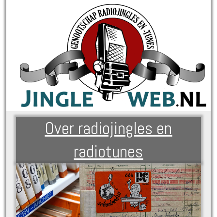
Over radiojingles en
radiotunes