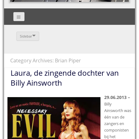
Sidebar
Category Archives: Brian Piper
Laura, de zingende dochter van
Billy Ainsworth
29.06.2013 –
Billy
Ainsworth was
één van de
zangers en
componisten
bij het