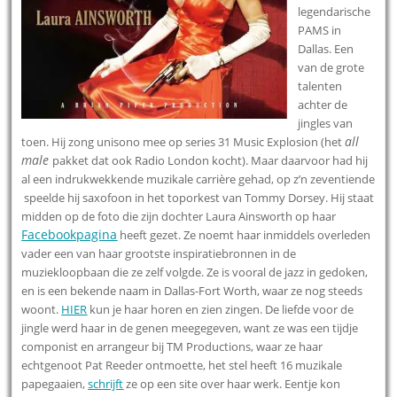
legendarische
PAMS in
Dallas. Een
van de grote
talenten
achter de
jingles van
all
toen. Hij zong unisono mee op series 31 Music Explosion (het
male
pakket dat ook Radio London kocht). Maar daarvoor had hij
al een indrukwekkende muzikale carrière gehad, op z’n zeventiende
speelde hij saxofoon in het toporkest van Tommy Dorsey. Hij staat
midden op de foto die zijn dochter Laura Ainsworth op haar
Facebookpagina
heeft gezet. Ze noemt haar inmiddels overleden
vader een van haar grootste inspiratiebronnen in de
muziekloopbaan die ze zelf volgde. Ze is vooral de jazz in gedoken,
en is een bekende naam in Dallas-Fort Worth, waar ze nog steeds
woont.
HIER
kun je haar horen en zien zingen. De liefde voor de
jingle werd haar in de genen meegegeven, want ze was een tijdje
componist en arrangeur bij TM Productions, waar ze haar
echtgenoot Pat Reeder ontmoette, het stel heeft 16 muzikale
papegaaien,
schrijft
ze op een site over haar werk. Eentje kon