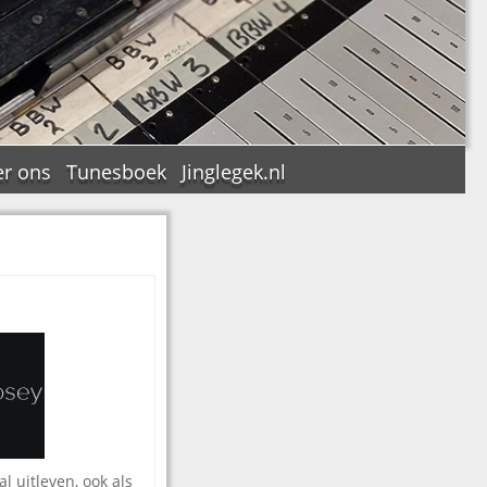
r ons
Tunesboek
Jinglegek.nl
n
l uitleven, ook als