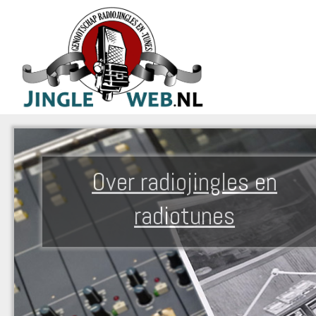
Over radiojingles en
radiotunes