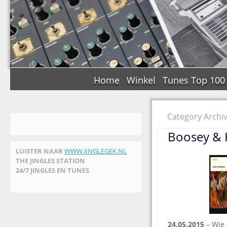
Home
Winkel
Tunes Top 100
Category Archi
Boosey & 
LUISTER NAAR
WWW.JINGLEGEK.NL
THE JINGLES STATION
24/7 JINGLES EN TUNES
24.05.2015
– Wie 