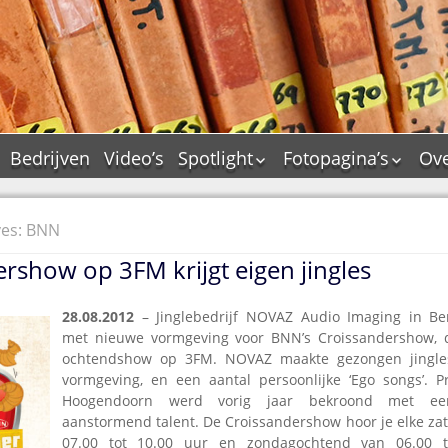
Bedrijven
Video’s
Spotlight
Fotopagina’s
Ove
De Tourflitsjingle –
JAM in pictures
wie zijn de makers?
PAMS in pictures
ves: BNN
Jingledemo’s en hun
TM in pictures
tags
rshow op 3FM krijgt eigen jingles
Pepper & Tanner i
Dallas jingle city
pictures
De Tourtune
28.08.2012
– Jinglebedrijf NOVAZ Audio Imaging in Be
Top Format in
met nieuwe vormgeving voor BNN’s Croissandershow, 
Ferry Maat 65
pictures
ochtendshow op 3FM. NOVAZ maakte gezongen jingles
Ferry Maat interview
Dik Voormekaar in
vormgeving, en een aantal persoonlijke ‘Ego songs’. P
foto’s
Hoogendoorn werd vorig jaar bekroond met ee
Jingle Awards
aanstormend talent. De Croissandershow hoor je elke z
Jingle NIEUW
07.00 tot 10.00 uur en zondagochtend van 06.00 