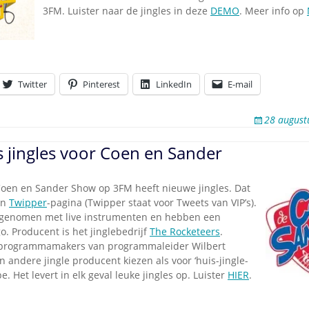
Omroepbanden
3FM. Luister naar de jingles in deze
DEMO
. Meer info op
Stoomfluit Klaas
Vaak
Uitvinding
jinglecassette
Twitter
Pinterest
LinkedIn
E-mail
28 august
 jingles voor Coen en Sander
oen en Sander Show op 3FM heeft nieuwe jingles. Dat
jn
Twipper
-pagina (Twipper staat voor Tweets van VIP’s).
opgenomen met live instrumenten en hebben een
o. Producent is het jinglebedrijf
The Rocketeers
.
 programmamakers van programmaleider Wilbert
 andere jingle producent kiezen als voor ‘huis-jingle-
. Het levert in elk geval leuke jingles op. Luister
HIER
.