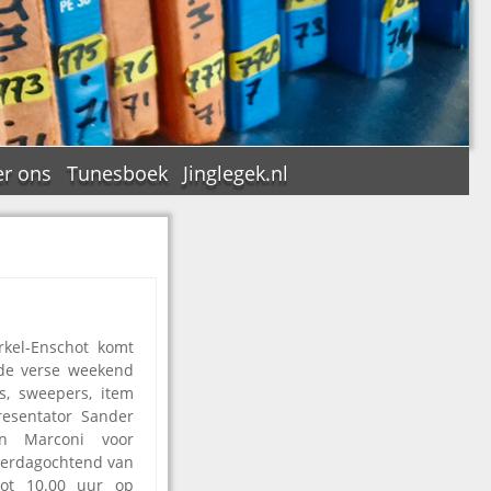
r ons
Tunesboek
Jinglegek.nl
n
rkel-Enschot komt
de verse weekend
, sweepers, item
resentator Sander
n Marconi voor
aterdagochtend van
tot 10.00 uur op