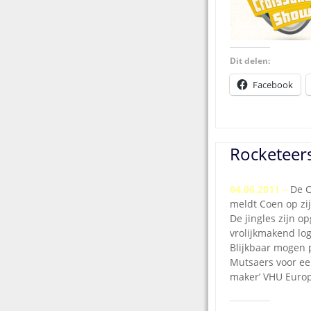
Dit delen:
Facebook
Rocketeers
04.06.2011
–
De C
meldt Coen op zi
De jingles zijn 
vrolijkmakend log
Blijkbaar mogen
Mutsaers voor een
maker’ VHU Europe