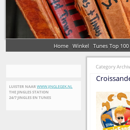
Home
Winkel
Tunes Top 100
Category Archi
Croissande
LUISTER NAAR
WWW.JINGLEGEK.NL
THE JINGLES STATION
24/7 JINGLES EN TUNES