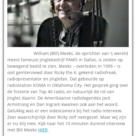
10.09.2012 –
William (Bill) Meeks, de oprichter van ’s wereld
meest fameuze jinglebedrijf PAMS in Dallas, is zelden op
bewegend beeld te zien. Meeks – overleden in 1999 – is
ooit geinterviewd door Ricky the K, gekend radiofreak,
radiopresentator en jinglefan. Dat gebeurde op
radiostation KOMA in Oklahoma City. Het gesprek ging over
de historie van Top 40 radio, en natuurlijk de rol van
jingles daarin. De Amerikaanse radiolegendes Jack
Armstrong en Dan Ingram kwamen ook aan het woord.
Gelukkig was er een videocamera bij het radio interview.
Zeer waarschijnlijk door Ricky zelf neergezet. Maar wij zijn
er nu blij mee. Kijk naar het 10 minuten durend interview
met Bill Meeks
HIER
.