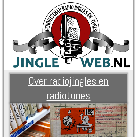
Over radiojingles en
radiotunes