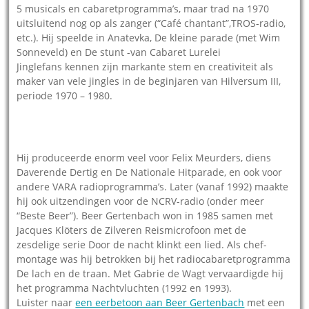
5 musicals en cabaretprogramma’s, maar trad na 1970
uitsluitend nog op als zanger (“Café chantant”,TROS-radio,
etc.). Hij speelde in Anatevka, De kleine parade (met Wim
Sonneveld) en De stunt -van Cabaret Lurelei
Jinglefans kennen zijn markante stem en creativiteit als
maker van vele jingles in de beginjaren van Hilversum III,
periode 1970 – 1980.
Hij produceerde enorm veel voor Felix Meurders, diens
Daverende Dertig en De Nationale Hitparade, en ook voor
andere VARA radioprogramma’s. Later (vanaf 1992) maakte
hij ook uitzendingen voor de NCRV-radio (onder meer
“Beste Beer”). Beer Gertenbach won in 1985 samen met
Jacques Klöters de Zilveren Reismicrofoon met de
zesdelige serie Door de nacht klinkt een lied. Als chef-
montage was hij betrokken bij het radiocabaretprogramma
De lach en de traan. Met Gabrie de Wagt vervaardigde hij
het programma Nachtvluchten (1992 en 1993).
Luister naar
een eerbetoon aan Beer Gertenbach
met een