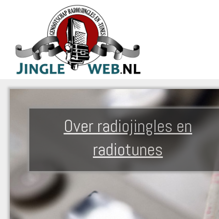
Over radiojingles en
radiotunes