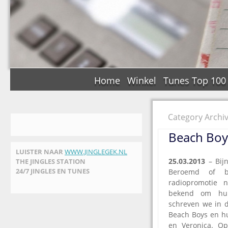
Home
Winkel
Tunes Top 100
Category Archi
Beach Boys
LUISTER NAAR
WWW.JINGLEGEK.NL
25.03.2013
– Bijn
THE JINGLES STATION
24/7 JINGLES EN TUNES
Beroemd of b
radiopromotie
bekend om hun
schreven we in d
Beach Boys en hu
en Veronica. Op