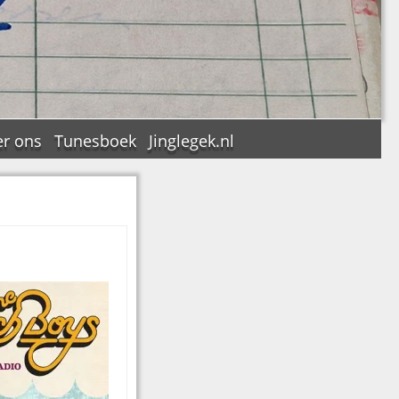
r ons
Tunesboek
Jinglegek.nl
n