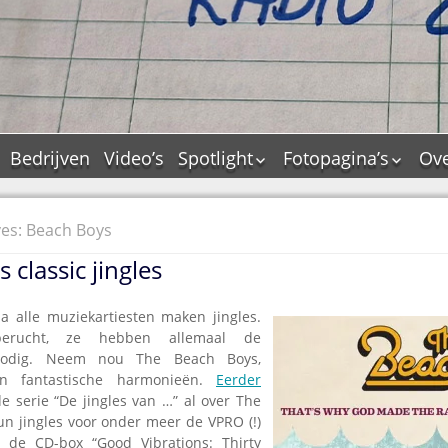
Bedrijven
Video’s
Spotlight
Fotopagina’s
Ove
De Tourflitsjingle –
JAM in pictures
wie zijn de makers?
PAMS in pictures
ves: Beach Boys
Jingledemo’s en hun
TM in pictures
tags
 classic jingles
Pepper & Tanner i
Dallas jingle city
pictures
De Tourtune
a alle muziekartiesten maken jingles.
Top Format in
erucht, ze hebben allemaal de
Ferry Maat 65
pictures
 nodig. Neem nou The Beach Boys,
Ferry Maat interview
Dik Voormekaar in
 fantastische harmonieën.
Eerder
foto’s
e serie “De jingles van …” al over The
Jingle Awards
n jingles voor onder meer de VPRO (!)
Jingle NIEUW
 de CD-box “Good Vibrations: Thirty