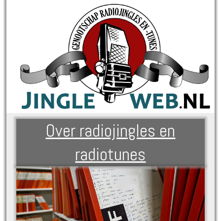
Over radiojingles en
radiotunes