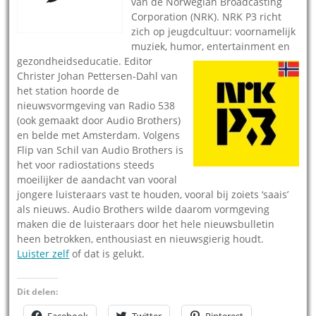
van de Norwegian Broadcasting
Corporation (NRK). NRK P3 richt
zich op jeugdcultuur: voornamelijk
muziek, humor, entertainment en
gezondheidseducatie.
Editor
Christer Johan Pettersen-Dahl van
het station hoorde de
nieuwsvormgeving van Radio 538
(ook gemaakt door Audio Brothers)
en belde met Amsterdam. Volgens
Flip van Schil van Audio Brothers is
het voor radiostations steeds
moeilijker de aandacht van vooral
jongere luisteraars vast te houden, vooral bij zoiets ‘saais’
als nieuws. Audio Brothers wilde daarom vormgeving
maken die de luisteraars door het hele nieuwsbulletin
heen betrokken, enthousiast en nieuwsgierig houdt.
Luister zelf
of dat is gelukt.
Dit delen:
Facebook
Twitter
Pinterest