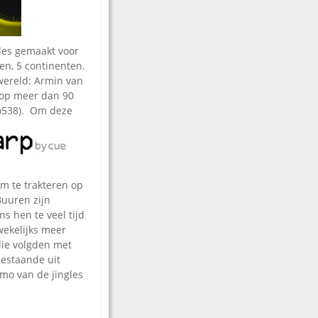
gles gemaakt voor
den, 5 continenten.
wereld: Armin van
n op meer dan 90
io538).
Om deze
m te trakteren op
Buuren zijn
ns hen te veel tijd
 wekelijks meer
die volgden met
bestaande uit
emo van de jingles