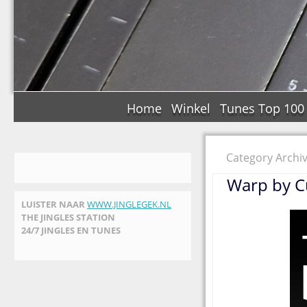
Home
Winkel
Tunes Top 100
Category Archi
Warp by Cu
LUISTER NAAR
WWW.JINGLEGEK.NL
THE JINGLES STATION
24/7 JINGLES EN TUNES