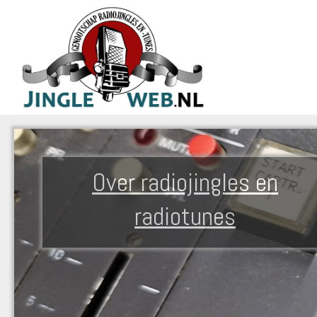
Over radiojingles en
radiotunes