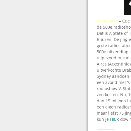
07.04.2011
– Cue 
de 500e radiosho
Dat is A State o
Buuren. De jingle
grote radiostatio
500e uitzending in
uitgezonden vanu
Aires (Argentinië
uitverkochte Brab
Sydney aandoen o
een avond met ‘s 
radioshow ‘A Stat
zou kosten. Nu, 1
dan 15 miljoen lu
een eigen radios
maar liefst 75 ji
kun je
HIER
dowln