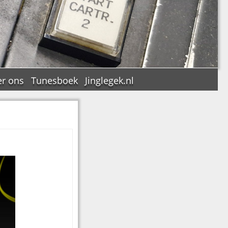
r ons
Tunesboek
Jinglegek.nl
n