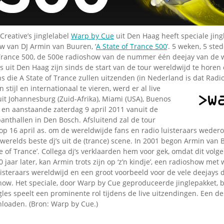
Omroepbanden
Stoomfluit Klaas
Vaak
Creative’s jinglelabel
Warp by Cue
uit Den Haag heeft speciale jin
Uitvinding
w van DJ Armin van Buuren, ‘
A State of Trance 500
’. 5 weken, 5 ste
jinglecassette
f Trance 500, de 500e radioshow van de nummer één deejay van de 
s uit Den Haag zijn sinds de start van de tour wereldwijd te hore
ns die A State of Trance zullen uitzenden (in Nederland is dat Rad
 stijl en internationaal te vieren, werd er al live
it Johannesburg (Zuid-Afrika), Miami (USA), Buenos
) en aanstaande zaterdag 9 april 2011 vanuit de
anthallen in Den Bosch. Afsluitend zal de tour
p 16 april as. om de wereldwijde fans en radio luisteraars wedero
werelds beste dj’s uit de (trance) scene. In 2001 begon Armin van 
e of Trance’. Collega dj’s verklaarden hem voor gek, omdat dit volge
0 jaar later, kan Armin trots zijn op ‘z’n kindje’, een radioshow met
isteraars wereldwijd en een groot voorbeeld voor de vele deejays 
how. Het speciale, door Warp by Cue geproduceerde jinglepakket, 
ngles speelt een prominente rol tijdens de live uitzendingen. Een d
loaden. (Bron: Warp by Cue.)