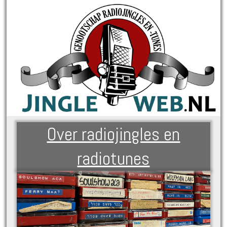
Over radiojingles en
radiotunes