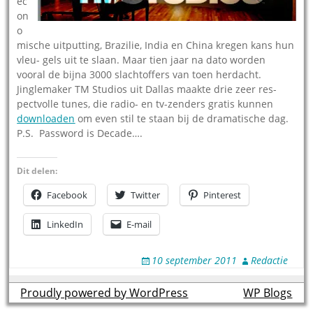
ec
on
o
mische uitputting, Brazilie, India en China kregen kans hun
vleu- gels uit te slaan. Maar tien jaar na dato worden
vooral de bijna 3000 slachtoffers van toen herdacht.
Jinglemaker TM Studios uit Dallas maakte drie zeer res-
pectvolle tunes, die radio- en tv-zenders gratis kunnen
downloaden
om even stil te staan bij de dramatische dag.
P.S. Password is Decade….
Dit delen:
Facebook
Twitter
Pinterest
LinkedIn
E-mail
10 september 2011
Redactie
Proudly powered by WordPress
theme by
WP Blogs