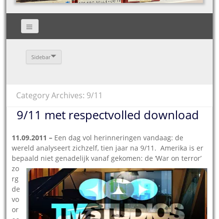
Sidebar
Category Archives: 9/11
9/11 met respectvolled download
11.09.2011 –
Een dag vol herinneringen vandaag: de
wereld analyseert zichzelf, tien jaar na 9/11. Amerika is er
bepaald niet genadelijk vanaf gekomen: de ‘War on terror’
zo
rg
de
vo
or