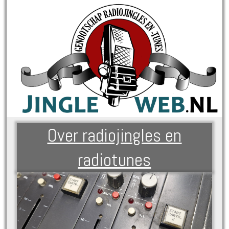
Over radiojingles en
radiotunes