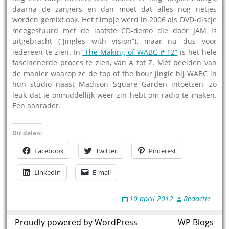
daarna de zangers en dan moet dat alles nog netjes
worden gemixt ook. Het filmpje werd in 2006 als DVD-discje
meegestuurd met de laatste CD-demo die door JAM is
uitgebracht (“Jingles with vision”), maar nu dus voor
iedereen te zien. In
“The Making of WABC # 12”
is het hele
fascinenerde proces te zien, van A tot Z. Mét beelden van
de manier waarop ze de top of the hour jingle bij WABC in
hun studio naast Madison Square Garden intoetsen, zo
leuk dat je onmiddellijk weer zin hebt om radio te maken.
Een aanrader.
Dit delen:
Facebook
Twitter
Pinterest
LinkedIn
E-mail
10 april 2012
Redactie
Proudly powered by WordPress
theme by
WP Blogs