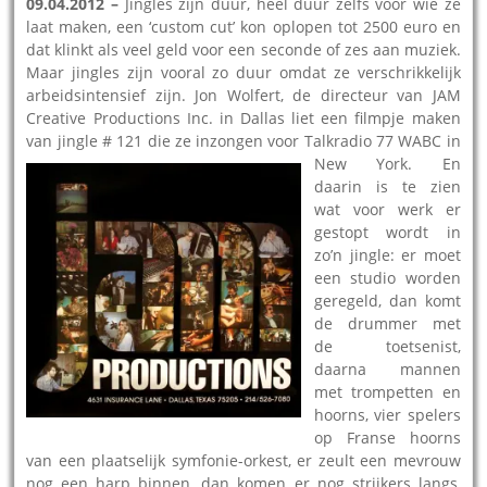
09.04.2012 –
Jingles zijn duur, heel duur zelfs voor wie ze
laat maken, een ‘custom cut’ kon oplopen tot 2500 euro en
dat klinkt als veel geld voor een seconde of zes aan muziek.
Maar jingles zijn vooral zo duur omdat ze verschrikkelijk
arbeidsintensief zijn. Jon Wolfert, de directeur van JAM
Creative Productions Inc. in Dallas liet een filmpje maken
van jingle # 121 die ze inzongen voor
Talkradio 77 WABC in
New York. En
daarin is te zien
wat voor werk er
gestopt wordt in
zo’n jingle: er moet
een studio worden
geregeld, dan komt
de drummer met
de toetsenist,
daarna mannen
met trompetten en
hoorns, vier spelers
op Franse hoorns
van een plaatselijk symfonie-orkest, er zeult een mevrouw
nog een harp binnen, dan komen er nog strijkers langs,