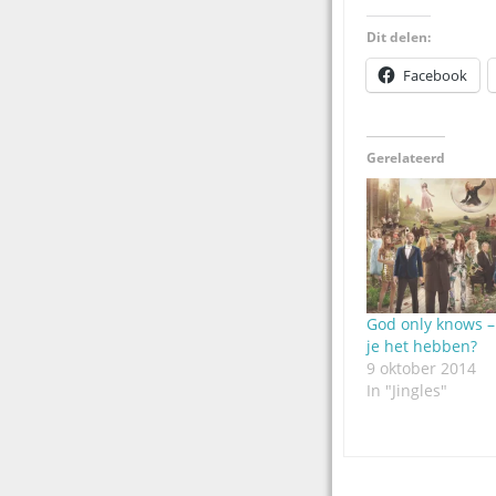
Dit delen:
Facebook
Gerelateerd
God only knows –
je het hebben?
9 oktober 2014
In "Jingles"
Post