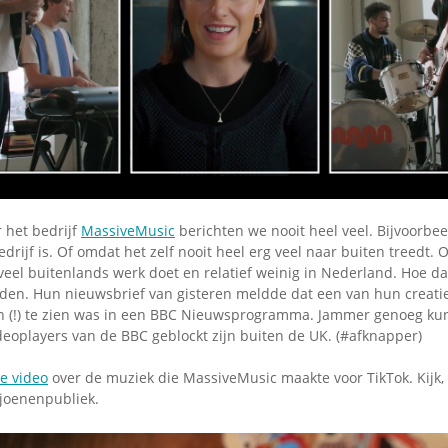
Omroepbanden
Stoomfluit Klaas
Vaak
Uitvinding
jinglecassette
 het bedrijf
MassiveMusic
berichten we nooit heel veel. Bijvoorbee
drijf is. Of omdat het zelf nooit heel erg veel naar buiten treedt. 
eel buitenlands werk doet en relatief weinig in Nederland. Hoe dan
lden. Hun nieuwsbrief van gisteren meldde dat een van hun creat
(!) te zien was in een BBC Nieuwsprogramma. Jammer genoeg kun 
deoplayers van de BBC geblockt zijn buiten de UK. (#afknapper)
e video
over de muziek die MassiveMusic maakte voor TikTok. Kijk,
ljoenenpubliek.