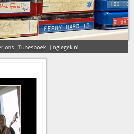
r ons
Tunesboek
Jinglegek.nl
n