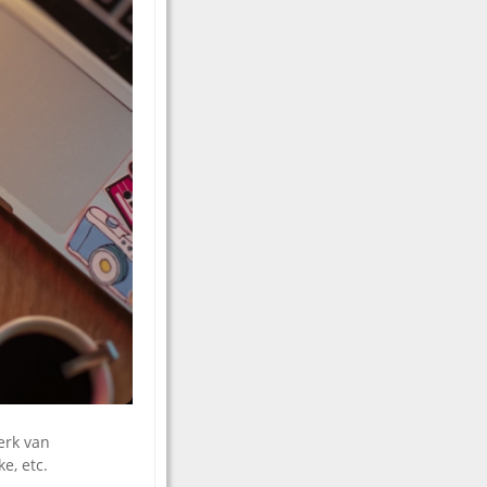
erk van
e, etc.