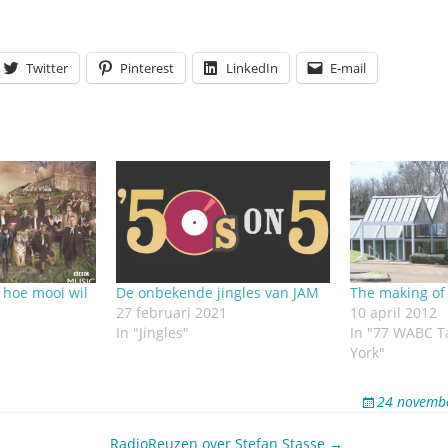
Twitter
Pinterest
LinkedIn
E-mail
 hoe mooi wil
De onbekende jingles van JAM
The making of 
27 februari 2021
10 april 2012
In "Jingles"
In "77 WABC T
York"
24 novemb
RadioReuzen over Stefan Stasse →