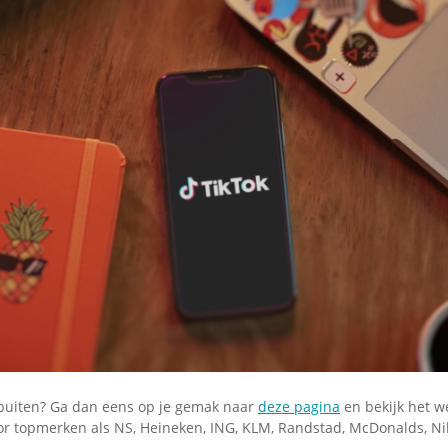
buiten? Ga dan eens op je gemak naar
deze pagina
en bekijk het w
r topmerken als NS, Heineken, ING, KLM, Randstad, McDonalds, Nik