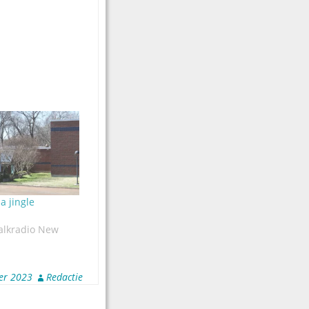
a jingle
alkradio New
er 2023
Redactie