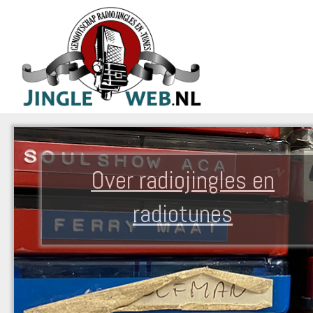
Over radiojingles en
radiotunes