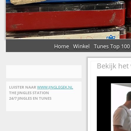
Home
Winkel
Tunes Top 100
Bekijk he
LUISTER NAAR
WWW.JINGLEGEK.NL
THE JINGLES STATION
24/7 JINGLES EN TUNES