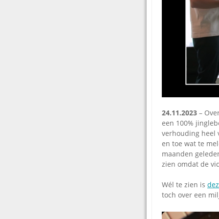
24.11.2023
– Over
een 100% jinglebe
verhouding heel v
en toe wat te me
maanden geleden 
zien omdat de vi
Wél te zien is
dez
toch over een mi