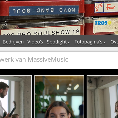
Bedrijven
Video’s
Spotlight
Fotopagina’s
Ove
De Tourflitsjingle –
JAM in pictures
wie zijn de makers?
t werk van MassiveMusic
PAMS in pictures
Jingledemo’s en hun
TM in pictures
tags
Pepper & Tanner i
Dallas jingle city
pictures
De Tourtune
Top Format in
Ferry Maat 65
pictures
Ferry Maat interview
Dik Voormekaar in
foto’s
Jingle Awards
Jingle NIEUW