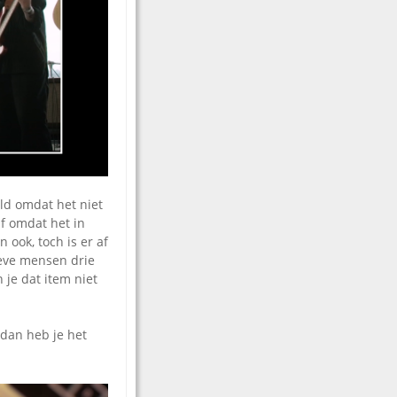
ld omdat het niet
Of omdat het in
 ook, toch is er af
ieve mensen drie
je dat item niet
 dan heb je het