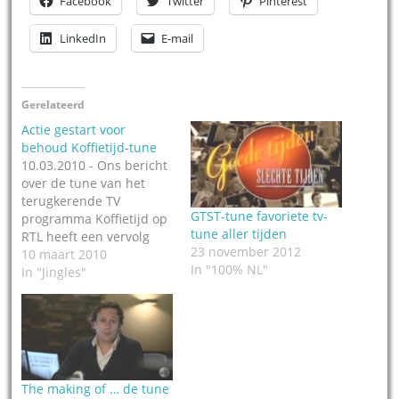
Facebook
Twitter
Pinterest
LinkedIn
E-mail
Gerelateerd
Actie gestart voor
behoud Koffietijd-tune
10.03.2010 - Ons bericht
over de tune van het
terugkerende TV
GTST-tune favoriete tv-
programma Koffietijd op
tune aller tijden
RTL heeft een vervolg
23 november 2012
gekregen. Voorstander
10 maart 2010
In "100% NL"
van het behoud van
In "Jingles"
bekende tv-tunes,
Richard van Iperen, is
een actie gestart om de
originele tune van
Koffietijd terug te laten
keren. Op de website
The making of … de tune
koffietijdtune kan een