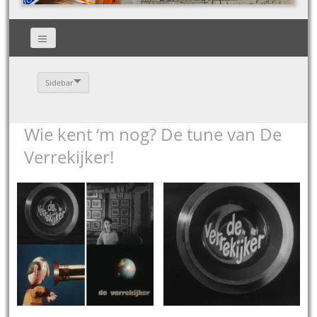
Sidebar
Wie kent ‘m nog? De tune van De
Verrekijker!