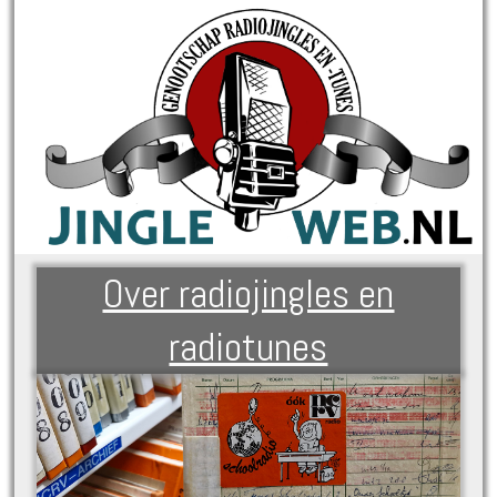
Over radiojingles en
radiotunes