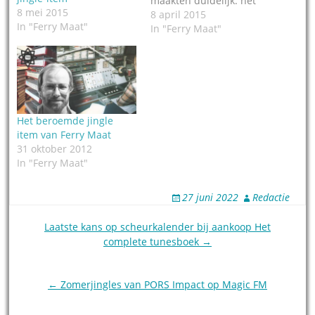
maakten duidelijk: het
8 mei 2015
jingle-item moet terug in
8 april 2015
In "Ferry Maat"
de Soulshow van Ferry
In "Ferry Maat"
Maat. En dat gaat
gebeuren! Zodra Ferry
start met Soulshow
Radio, starten wij samen
met Ferry het jingle-
item. Het jingle-item
Het beroemde jingle
heeft 'slechts' twee jaar
item van Ferry Maat
gelopen, maar heeft…
31 oktober 2012
In "Ferry Maat"
27 juni 2022
Redactie
Post
Laatste kans op scheurkalender bij aankoop Het
complete tunesboek →
navigation
← Zomerjingles van PORS Impact op Magic FM