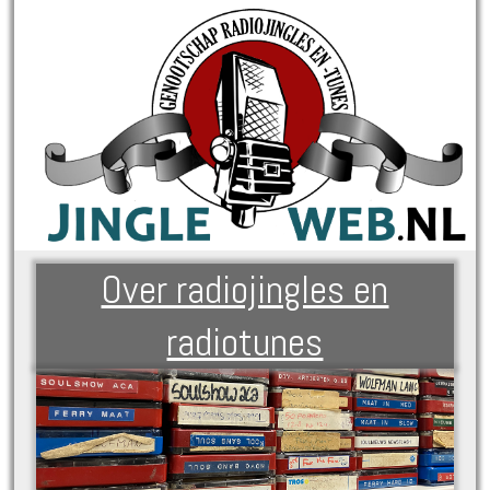
Over radiojingles en
radiotunes