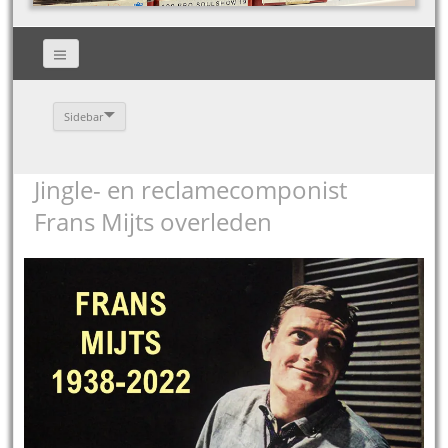
Sidebar
Jingle- en reclamecomponist
Frans Mijts overleden