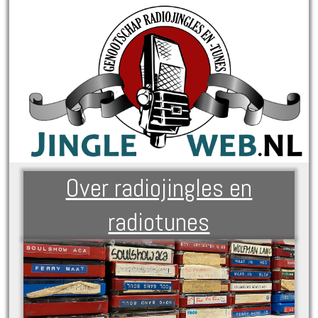
Over radiojingles en
radiotunes