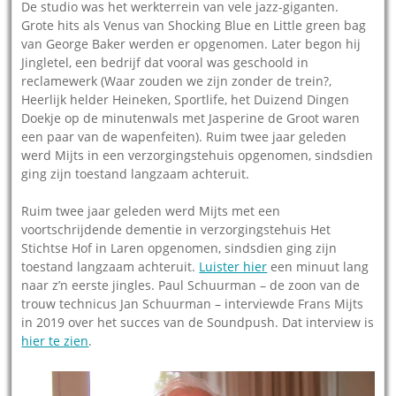
De studio was het werkterrein van vele jazz-giganten.
Grote hits als Venus van Shocking Blue en Little green bag
van George Baker werden er opgenomen. Later begon hij
Jingletel, een bedrijf dat vooral was geschoold in
reclamewerk (Waar zouden we zijn zonder de trein?,
Heerlijk helder Heineken, Sportlife, het Duizend Dingen
Doekje op de minutenwals met Jasperine de Groot waren
een paar van de wapenfeiten). Ruim twee jaar geleden
werd Mijts in een verzorgingstehuis opgenomen, sindsdien
ging zijn toestand langzaam achteruit.
Ruim twee jaar geleden werd Mijts met een
voortschrijdende dementie in verzorgingstehuis Het
Stichtse Hof in Laren opgenomen, sindsdien ging zijn
toestand langzaam achteruit.
Luister hier
een minuut lang
naar z’n eerste jingles. Paul Schuurman – de zoon van de
trouw technicus Jan Schuurman – interviewde Frans Mijts
in 2019 over het succes van de Soundpush. Dat interview is
hier te zien
.