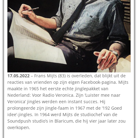
17.05.2022
– Frans Mijts (83) is overleden, dat blijkt uit de
reacties van vrienden op zijn eigen Facebook-pagina. Mijts
maakte in 1965 het eerste echte jinglepakket van
Nederland: Voor Radio Veronica. Zijn ‘Luister mee naar
Veronica’ jingles werden een instant succes. Hij
prolongeerde zijn jingle-faam in 1967 met de ‘192 Goed
idee’-jingles. In 1964 werd Mijts de studiochef van de
Soundpush studio’s in Blaricum, die hij vier jaar later zou
overkopen.