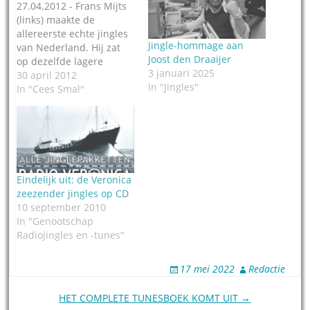
27.04.2012 - Frans Mijts
(links) maakte de
allereerste echte jingles
Jingle-hommage aan
van Nederland. Hij zat
Joost den Draaijer
op dezelfde lagere
3 januari 2025
school als Willem van
30 april 2012
In "Jingles"
Kooten, die het bij
In "Cees Smal"
Veronica schopte tot
creatief
programmaleider, en die
wierp Frans na een
bezoek aan New York
een cassette met WMCA
Eindelijk uit: de Veronica
jingles toe met het
zeezender jingles op CD
verzoek: maak…
10 september 2010
In "Genootschap
Radiojingles en -tunes"
17 mei 2022
Redactie
Post
HET COMPLETE TUNESBOEK KOMT UIT →