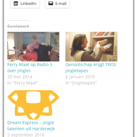
LinkedIn
E-mail
Gerelateerd
Ferry Maat op Radio 5
Genootschap krijgt TROS
over jingles
jingletapes
20 mei 2014
6 januari 2010
In "Ferry Maat"
In "Jingletapes"
Dream Express – jingle
talenten uit Harderwijk
5 september 2018