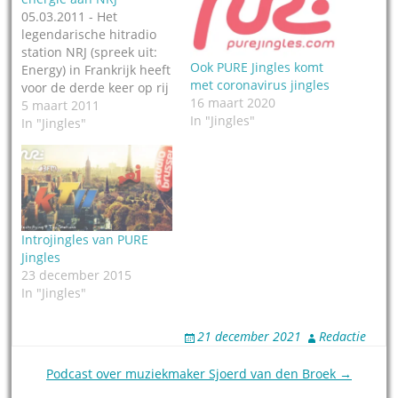
05.03.2011 - Het
legendarische hitradio
station NRJ (spreek uit:
Ook PURE Jingles komt
Energy) in Frankrijk heeft
met coronavirus jingles
voor de derde keer op rij
16 maart 2020
nieuwe jingles laten
5 maart 2011
In "Jingles"
maken door PURE Jingles
In "Jingles"
in Hilversum. De
opdracht van de nieuwe
programmaleider was,
volgens het jinglebedrijf
zelf, om krachtige jingles
te maken die hun tijd ver
Introjingles van PURE
vooruit zijn.…
Jingles
23 december 2015
In "Jingles"
21 december 2021
Redactie
Post
Podcast over muziekmaker Sjoerd van den Broek →