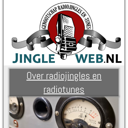
Over radiojingles en
radiotunes