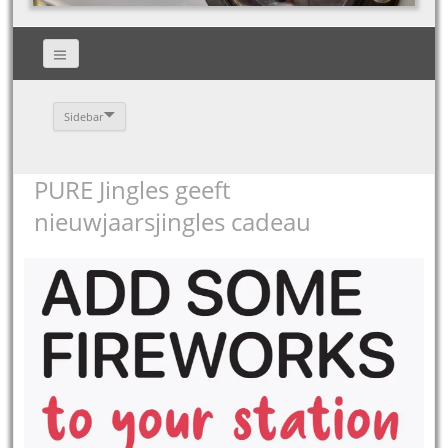
Sidebar
PURE Jingles geeft
nieuwjaarsjingles cadeau