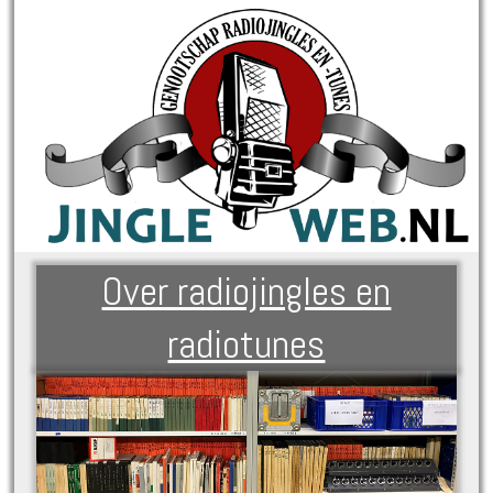
Over radiojingles en
radiotunes