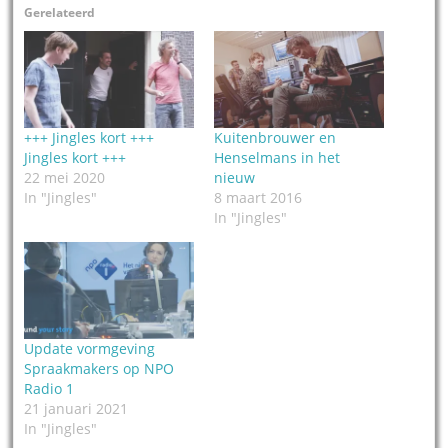
Gerelateerd
+++ Jingles kort +++
Kuitenbrouwer en
Jingles kort +++
Henselmans in het
22 mei 2020
nieuw
In "Jingles"
8 maart 2016
In "Jingles"
Update vormgeving
Spraakmakers op NPO
Radio 1
21 januari 2021
In "Jingles"