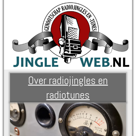
Over radiojingles en
radiotunes