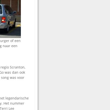
burger of een
ng naar een
regio Scranton,
 Go was dan ook
 song was voor
et legendarische
ity. Het nummer
Terri Lee