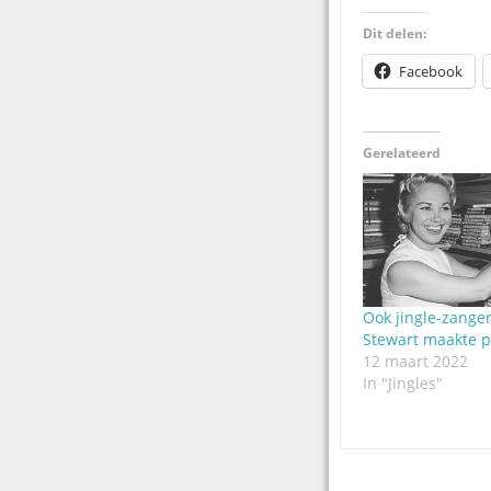
Dit delen:
Facebook
Gerelateerd
Ook jingle-zanger
Stewart maakte p
12 maart 2022
In "Jingles"
Post