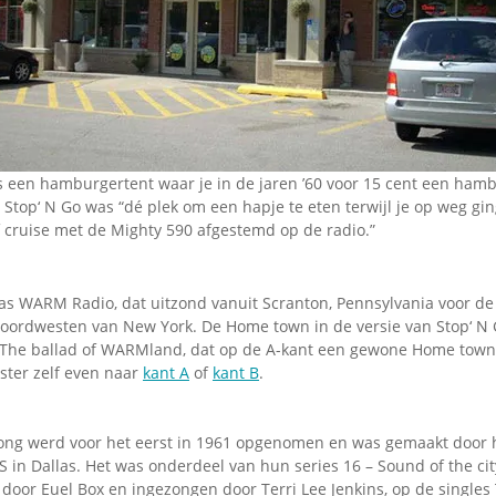
as een hamburgertent waar je in de jaren ’60 voor 15 cent een ham
. Stop‘ N Go was “dé plek om een ​​hapje te eten terwijl je op weg gi
f cruise met de Mighty 590 afgestemd op de radio.”
as WARM Radio, dat uitzond vanuit Scranton, Pennsylvania voor de 
noordwesten van New York. De Home town in de versie van Stop‘ N
 The ballad of WARMland, dat op de A-kant een gewone Home town
ister zelf even naar
kant A
of
kant B
.
ng werd voor het eerst in 1961 opgenomen en was gemaakt door h
S in Dallas. Het was onderdeel van hun series 16 – Sound of the c
oor Euel Box en ingezongen door Terri Lee Jenkins, op de singles 