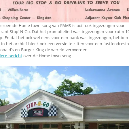
Omroepbanden
Stoomfluit Klaas
Vaak
Uitvinding
eroemde Home town song van PAMS is ooit ook ingezongen voor
jinglecassette
ant Stop‘ N Go. Dat het promotielied was ingezongen voor ruim 10
. En dat het ook wel eens voor een bank was ingezongen, hebben
n het archief bleek ook een versie te zitten voor een fastfoodrest
onald’s en Burger King de wereld veroverden.
ere bericht
over de Home town song.