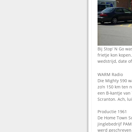
Bij Stop‘ N Go w
frietje kon kopen
wedstrijd, date o
WARM Radio
Die Mighty 590 w
zo’n 150 km ten 
een B-kantje van
Scranton. Ach, lu
Productie 1961
De Home Town So
jinglebedrijf PAM
werd geschreven d