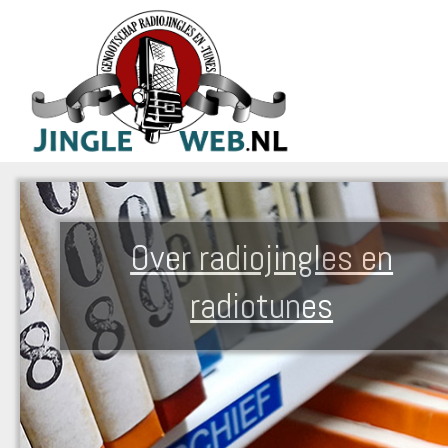
Over radiojingles en
radiotunes