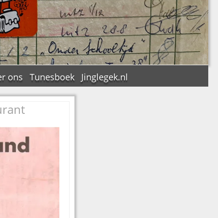
r ons
Tunesboek
Jinglegek.nl
rant
n