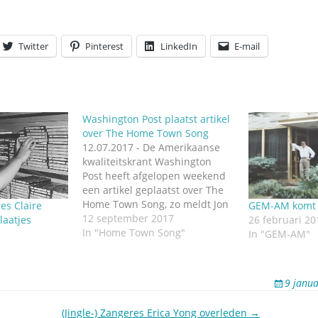
Twitter
Pinterest
LinkedIn
E-mail
Washington Post plaatst artikel
over The Home Town Song
12.07.2017 - De Amerikaanse
kwaliteitskrant Washington
Post heeft afgelopen weekend
een artikel geplaatst over The
Home Town Song, zo meldt Jon
es Claire
GEM-AM komt 
Wolfert op de Facebookpagina
12 september 2017
laatjes
26 februari 20
van zijn jinglebedrijf JAM
In "Home Town Song"
In "GEM-AM"
Creative Productions. Wolfert
wordt ook geciteerd in het
artikel. The Home Town Song
9 janua
was onderdeel van het
jinglepakket Series 16 van…
(Jingle-) Zangeres Erica Yong overleden →