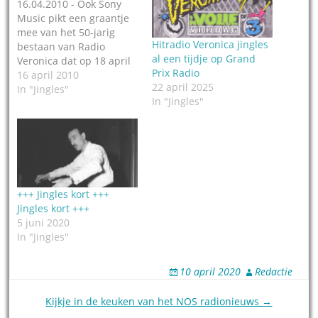
16.04.2010 - Ook Sony
Music pikt een graantje
mee van het 50-jarig
Hitradio Veronica jingles
bestaan van Radio
al een tijdje op Grand
Veronica dat op 18 april
Prix Radio
officieel gevierd wordt.
16 april 2010
22 april 2025
De maatschappij komt
In "Jingles"
In "Jingles"
met een reeks van 5 CD-
boxen, met daarop hits
en jingles van het
jubilerende radiostation,
na ja - met wat
smokkelen, sommigen
platen werden…
+++ Jingles kort +++
Jingles kort +++
5 juni 2020
In "Jingles"
10 april 2020
Redactie
Post
Kijkje in de keuken van het NOS radionieuws →