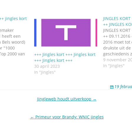
++ jingles kort
JINGLES KORT 
++ JINGLES KO
lemaker
JINGLES KORT 
l heeft een
++ 09.11.2016 
ch Bels woord)
2016 moet tot 
r "1000
drukste uit de
 Top 2000 van
geschiedenis z
+++ Jingles kort +++ Jingles kort
. Luisteren kan
Brandy-boss D
9 november 2
+++ Jingles kort +++
gramma "1000
Decraene. Bin
In "Jingles"
30 april 2023
nt net als de
ze met enkele
In "Jingles"
 2000 op 26
producties, ma
rt +++ kort
tussentijd hee
19 febru
demo gemaakt
met “customize
Jingleweb houdt uitverkoop →
de demo hoor
← Primeur voor Brandy: WNIC jingles