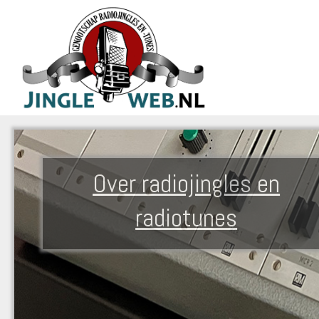
Over radiojingles en
radiotunes