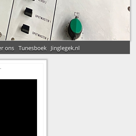
r ons
Tunesboek
Jinglegek.nl
+
n