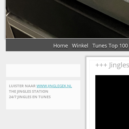
Home
Winkel
Tunes Top 100
+++ Jingles
LUISTER NAAR
WWW.JINGLEGEK.NL
THE JINGLES STATION
24/7 JINGLES EN TUNES