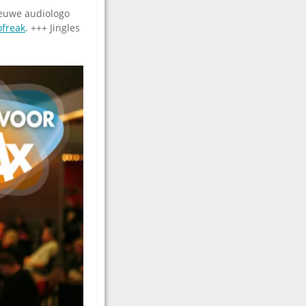
ieuwe audiologo
ofreak
. +++ Jingles