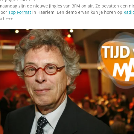
maandag zijn de nieuwe jingles van 3FM on air. Ze bevatten een n
door
Top Format
in Haarlem. Een demo ervan kun je horen op
Radi
ort +++