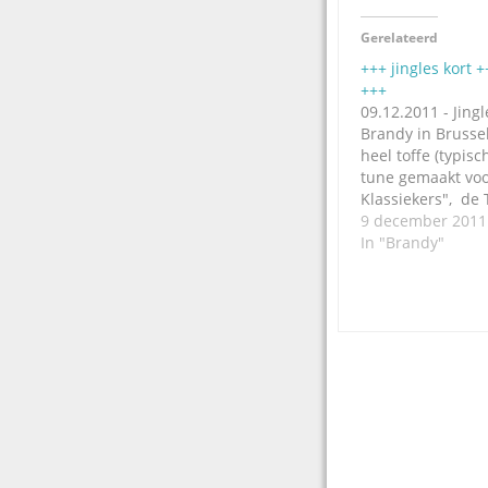
Gerelateerd
+++ jingles kort +
+++
09.12.2011 - Jing
Brandy in Brusse
heel toffe (typis
tune gemaakt voo
Klassiekers", de
Radio 2 in België
9 december 2011
je HIER. Het pro
In "Brandy"
Klassiekers" begi
Nederlandse Top
december. +++ ko
+++ Datzelfde…
Post
navigation