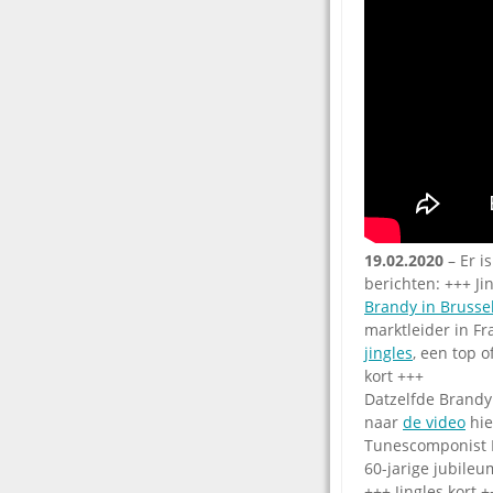
19.02.2020
– Er i
berichten: +++ Jin
Brandy in Brusse
marktleider in Fr
jingles
, een top o
kort +++
Datzelfde Brandy
naar
de video
hie
Tunescomponist Ru
60-jarige jubile
+++ Jingles kort +