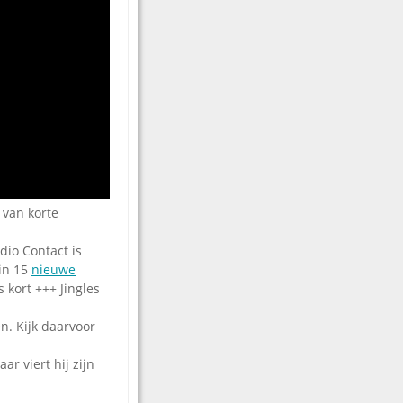
 van korte
dio Contact is
 in 15
nieuwe
 kort +++ Jingles
n. Kijk daarvoor
r viert hij zijn