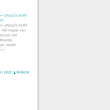
++ JINGLES KORT
RT
++ JINGLES KORT
- Het najaar van
dusver het
 Brandy-
ijn, meldt
iederik
016
nenkort komen
 custom
ar in de
ft het bedrijf een
ari 2020
Redactie
 en gepubliceerd
d” pakketten. In
…