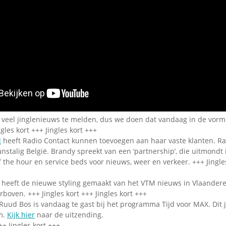
Omroepbanden
Stoomfluit Klaas
Vaak
Uitvinding
jinglecassette
s veel jinglenieuws te melden, dus we doen dat vandaag in de vorm
gles kort +++ Jingles kort +++
l
heeft Radio Contact kunnen toevoegen aan haar vaste klanten. Ra
anstalig België. Brandy spreekt van een ‘partnership’, die uitmondt
f the hour en service beds voor nieuws, weer en verkeer. +++ Jingles
 heeft de nieuwe styling gemaakt van het VTM nieuws in Vlaandere
rboven. +++ Jingles kort +++ Jingles kort +++
ud Bos is vandaag te gast bij het programma Tijd voor MAX. Dit jaa
um.
Kijk hier
naar de uitzending.
++ Jingles kort +++