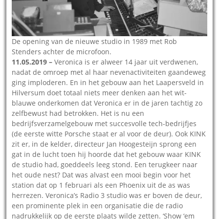
De opening van de nieuwe studio in 1989 met Rob
Stenders achter de microfoon.
11.05.2019 –
Veronica is er alweer 14 jaar uit verdwenen,
nadat de omroep met al haar nevenactiviteiten gaandeweg
ging imploderen. En in het gebouw aan het Laapersveld in
Hilversum doet totaal niets meer denken aan het wit-
blauwe onderkomen dat Veronica er in de jaren tachtig zo
zelfbewust had betrokken. Het is nu een
bedrijfsverzamelgebouw met succesvolle tech-bedrijfjes
(de eerste witte Porsche staat er al voor de deur). Ook KINK
zit er, in de kelder, directeur Jan Hoogesteijn sprong een
gat in de lucht toen hij hoorde dat het gebouw waar KINK
de studio had, goeddeels leeg stond. Een terugkeer naar
het oude nest? Dat was alvast een mooi begin voor het
station dat op 1 februari als een Phoenix uit de as was
herrezen. Veronica’s Radio 3 studio was er boven de deur,
een prominente plek in een organisatie die de radio
nadrukkelijk op de eerste plaats wilde zetten. ‘Show ‘em