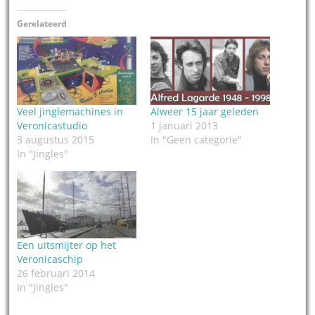
Gerelateerd
Veel jinglemachines in
Alweer 15 jaar geleden
Veronicastudio
1 januari 2013
3 augustus 2015
In "Geen categorie"
In "Jingles"
Een uitsmijter op het
Veronicaschip
26 februari 2014
In "Jingles"