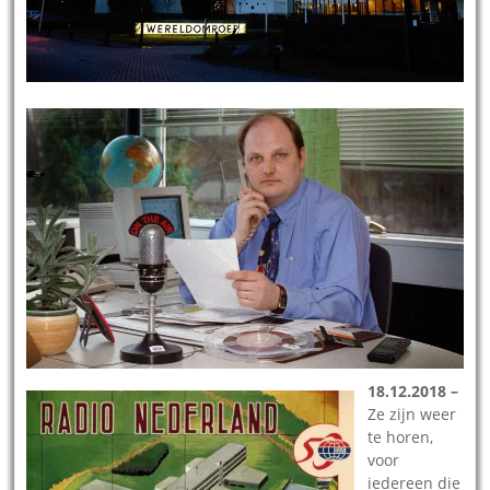
18.12.2018 –
Ze zijn weer
te horen,
voor
iedereen die