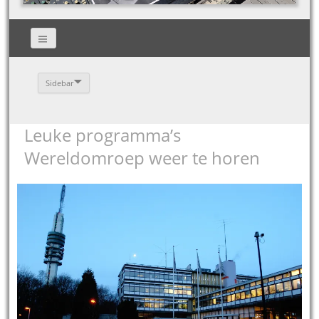
Sidebar
Leuke programma’s
Wereldomroep weer te horen