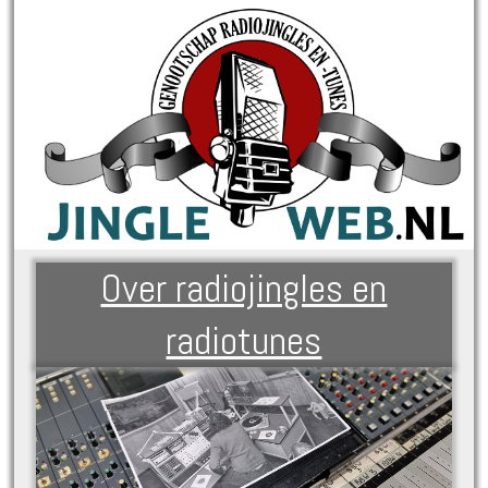
Over radiojingles en
radiotunes