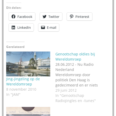
Dit delen:
Facebook
Twitter
Pinterest
LinkedIn
E-mail
Gerelateerd
Genootschap oldies bij
Wereldomroep
28.06.2012 - Nu Radio
Nederland
Wereldomroep door
Jing-jingeling op de
politiek Den Haag is
Wereldomroep
gedecimeerd en er niets
8 november 2010
nieuws meer bij komt
29 juni 2012
In "JAM"
van de enthousiaste
In "Genootschap
Engelse en Nederlandse
Radiojingles en -tunes"
ploeg, kan het grote
terugkijken beginnen.