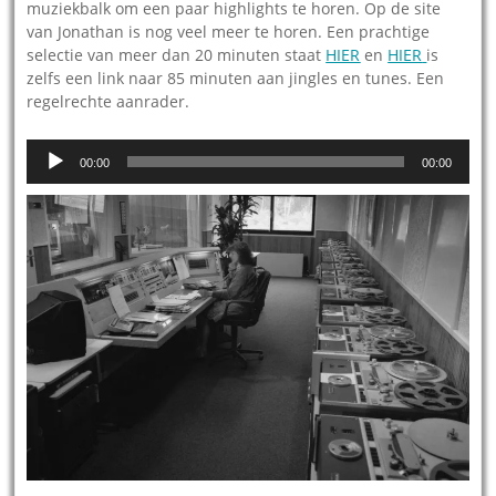
muziekbalk om een paar highlights te horen. Op de site
van Jonathan is nog veel meer te horen. Een prachtige
selectie van meer dan 20 minuten staat
HIER
en
HIER
is
zelfs een link naar 85 minuten aan jingles en tunes. Een
regelrechte aanrader.
Audiospeler
00:00
00:00