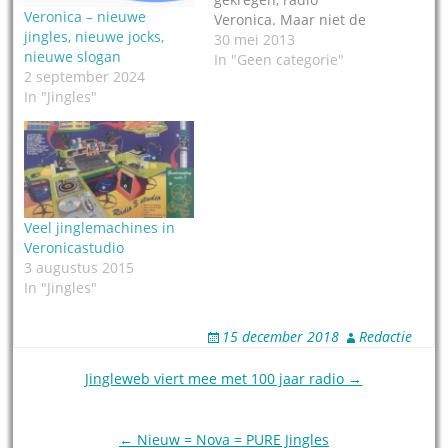
Veronica – nieuwe
Veronica. Maar niet de
jingles, nieuwe jocks,
onze, in Nederland, het
30 mei 2013
nieuwe slogan
gaat over een pakket met
In "Geen categorie"
2 september 2024
'jingles, liners and logo's
In "Jingles"
voor de Italiaanse
Veronica. In zo'n door en
door katholiek land denk
je dan meteen aan de
heilige Veronica Guiliani.
Dat is niet…
Veel jinglemachines in
Veronicastudio
3 augustus 2015
In "Jingles"
15 december 2018
Redactie
Post
Jingleweb viert mee met 100 jaar radio →
navigation
← Nieuw = Nova = PURE Jingles