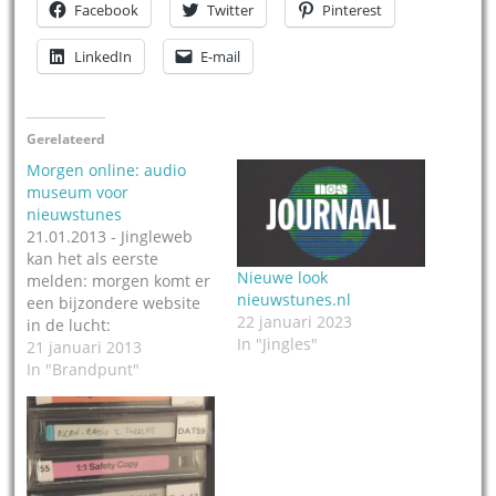
Facebook
Twitter
Pinterest
LinkedIn
E-mail
Gerelateerd
Morgen online: audio
museum voor
nieuwstunes
21.01.2013 - Jingleweb
kan het als eerste
Nieuwe look
melden: morgen komt er
nieuwstunes.nl
een bijzondere website
22 januari 2023
in de lucht:
In "Jingles"
Nieuwstunes.nl. De site
21 januari 2013
bevat tunes van de
In "Brandpunt"
meeste huidige en oude
nieuwsrubrieken op TV:
van het NOS Journaal,
het RTL Nieuws, tot Hart
van Nederland,